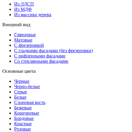
Из ЛДСП
Из МДФ
Из массива дерева
Внешний вид
Глянцевые
Матовые
С фрезеровкой
С гладкими фасадами (без фрезеровки)
С рифленными фасадами
Со стеклянными фасадами
Основные цвета
Черные
Черно-белые
Серые
Белые
Слоновая кость
Бежевые
Коричневые
Бордовые
Красные
Розовые