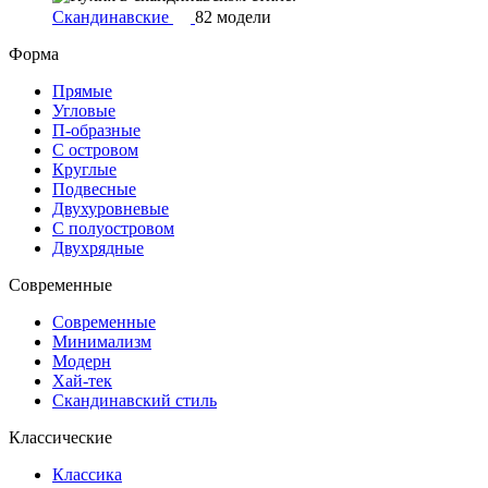
Скандинавские
82 модели
Форма
Прямые
Угловые
П-образные
С островом
Круглые
Подвесные
Двухуровневые
С полуостровом
Двухрядные
Современные
Современные
Минимализм
Модерн
Хай-тек
Скандинавский стиль
Классические
Классика