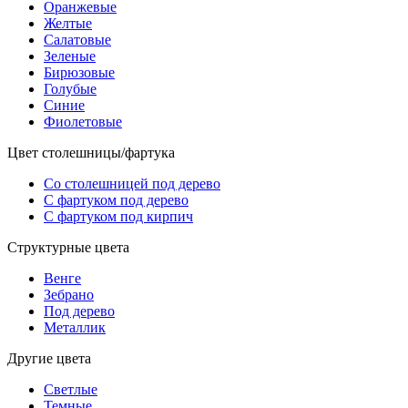
Оранжевые
Желтые
Салатовые
Зеленые
Бирюзовые
Голубые
Синие
Фиолетовые
Цвет столешницы/фартука
Со столешницей под дерево
С фартуком под дерево
С фартуком под кирпич
Структурные цвета
Венге
Зебрано
Под дерево
Металлик
Другие цвета
Светлые
Темные