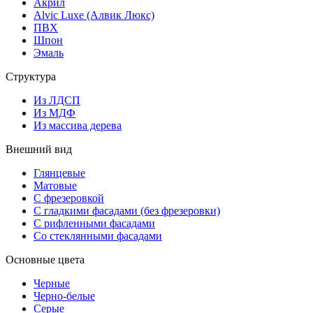
Акрил
Alvic Luxe (Алвик Люкс)
ПВХ
Шпон
Эмаль
Структура
Из ЛДСП
Из МДФ
Из массива дерева
Внешний вид
Глянцевые
Матовые
С фрезеровкой
С гладкими фасадами (без фрезеровки)
С рифленными фасадами
Со стеклянными фасадами
Основные цвета
Черные
Черно-белые
Серые