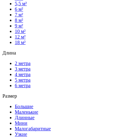
5,5 м²
6 м²
7 м²
8 м²
9 м²
10 м²
12 м²
18 м²
Длина
2 метра
3 метра
4 метра
5 метра
6 метра
Размер
Большие
Маленькие
Длинные
Мини
Малогабаритные
Узкие