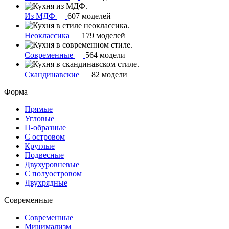
Из МДФ
607 моделей
Неоклассика
179 моделей
Современные
564 модели
Скандинавские
82 модели
Форма
Прямые
Угловые
П-образные
С островом
Круглые
Подвесные
Двухуровневые
С полуостровом
Двухрядные
Современные
Современные
Минимализм