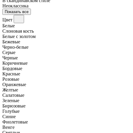
В скандинавском стиле
Неоклассика
Показать все
Цвет
Белые
Слоновая кость
Белые с золотом
Бежевые
Черно-белые
Серые
Черные
Коричневые
Бордовые
Красные
Розовые
Оранжевые
Желтые
Салатовые
Зеленые
Бирюзовые
Голубые
Синие
Фиолетовые
Венге
Светлые