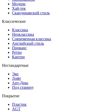
Модерн
Хай-тек
Скандинавский стиль
Классические
Классика
Неоклассика
Современная классика
Английский стиль
Прованс
Ретро
Кантри
Нестандартные
Эко
Лофт
Арт-Деко
Под старину
Покрытие
Пластик
AGT