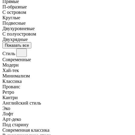
Прямые
П-образные
С островом
Круглые
Подвесные
Двухуровневые
С полуостровом
Двухрядные
Показать все
Стиль
Современные
Модерн
Хай-тек
Минимализм
Классика
Прованс
Ретро
Кантри
Английский стиль
Эко
Лофт
Арт-деко
Под старину
Современная классика