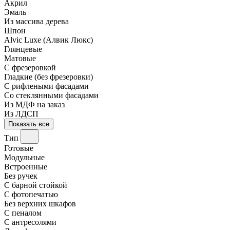
Акрил
Эмаль
Из массива дерева
Шпон
Alvic Luxe (Алвик Люкс)
Глянцевые
Матовые
С фрезеровкой
Гладкие (без фрезеровки)
С рифлеными фасадами
Со стеклянными фасадами
Из МДФ на заказ
Из ЛДСП
Показать все
Тип
Готовые
Модульные
Встроенные
Без ручек
С барной стойкой
С фотопечатью
Без верхних шкафов
С пеналом
С антресолями