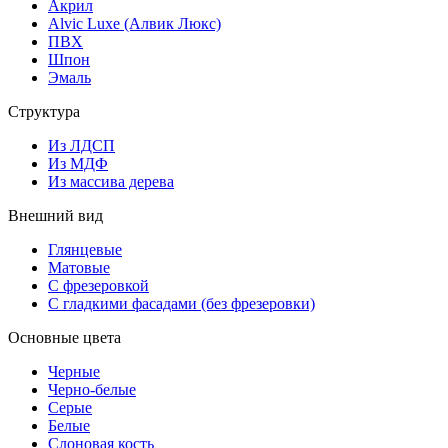
Акрил
Alvic Luxe (Алвик Люкс)
ПВХ
Шпон
Эмаль
Структура
Из ЛДСП
Из МДФ
Из массива дерева
Внешний вид
Глянцевые
Матовые
С фрезеровкой
С гладкими фасадами (без фрезеровки)
Основные цвета
Черные
Черно-белые
Серые
Белые
Слоновая кость