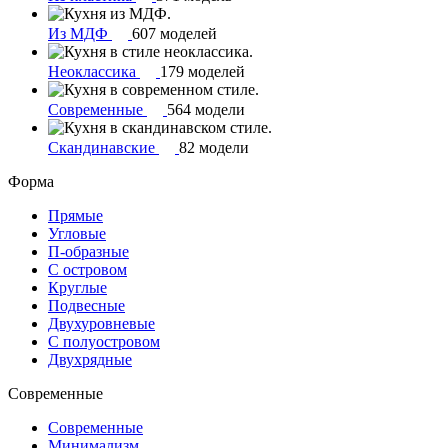
Из МДФ
607 моделей
Неоклассика
179 моделей
Современные
564 модели
Скандинавские
82 модели
Форма
Прямые
Угловые
П-образные
С островом
Круглые
Подвесные
Двухуровневые
С полуостровом
Двухрядные
Современные
Современные
Минимализм