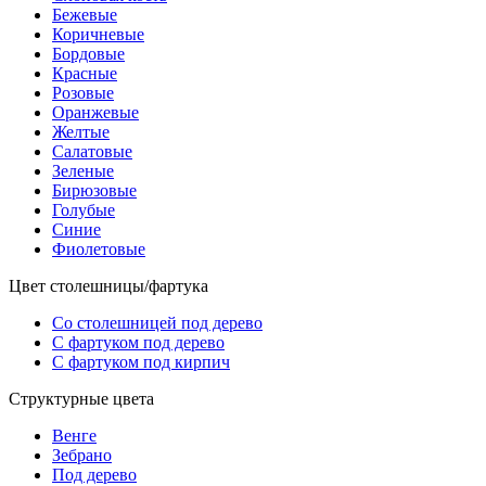
Бежевые
Коричневые
Бордовые
Красные
Розовые
Оранжевые
Желтые
Салатовые
Зеленые
Бирюзовые
Голубые
Синие
Фиолетовые
Цвет столешницы/фартука
Со столешницей под дерево
С фартуком под дерево
С фартуком под кирпич
Структурные цвета
Венге
Зебрано
Под дерево