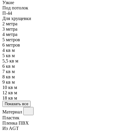
Узкие
Под потолок
П-44
Для хрущевки
2 метра
3 метра
4 метра
5 метров
6 метров
4 кв м
5 кв м
5,5 кв м
6 кв м
7 кв м
8 кв м
9 кв м
10 кв м
12 кв м
18 кв м
Показать все
Материал
Пластик
Пленка ПВХ
Из AGT