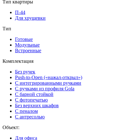
Тип квартиры
П-44
Для хрущевки
Тип
Готовые
Модульные
Встроенные
Комплектация
Без ручек
Push-to-Open («нажал-открыл»)
С интегрированными ручками
С ручками из профиля Gola
С барной стойкой
С фотопечатью
Без верхних шкафов
С пеналом
С антресолью
Объект:
Для офиса