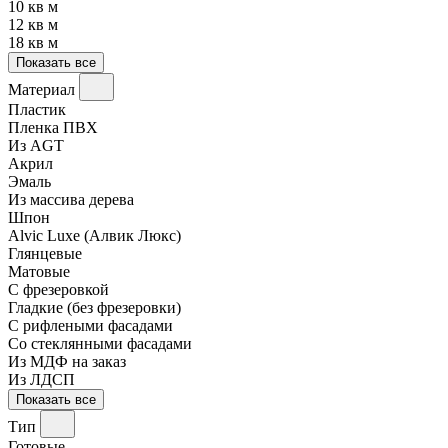
10 кв м
12 кв м
18 кв м
Показать все
Материал
Пластик
Пленка ПВХ
Из AGT
Акрил
Эмаль
Из массива дерева
Шпон
Alvic Luxe (Алвик Люкс)
Глянцевые
Матовые
С фрезеровкой
Гладкие (без фрезеровки)
С рифлеными фасадами
Со стеклянными фасадами
Из МДФ на заказ
Из ЛДСП
Показать все
Тип
Готовые