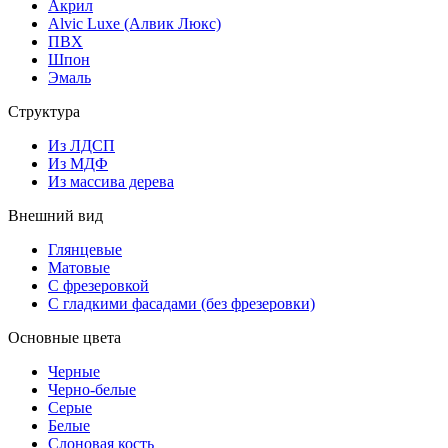
Акрил
Alvic Luxe (Алвик Люкс)
ПВХ
Шпон
Эмаль
Структура
Из ЛДСП
Из МДФ
Из массива дерева
Внешний вид
Глянцевые
Матовые
С фрезеровкой
С гладкими фасадами (без фрезеровки)
Основные цвета
Черные
Черно-белые
Серые
Белые
Слоновая кость