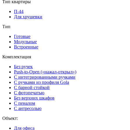
Тип квартиры
П-44
Для хрущевки
Тип
Готовые
Модульные
Встроенные
Комплектация
Без ручек
Push-to-Open («нажал-открыл»)
С интегрированными ручками
С ручками из профиля Gola
С барной стойкой
С фотопечатью
Без верхних шкафов
С пеналом
С антресолью
Объект:
Для офиса