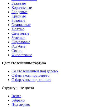
Бежевые
Коричневые
Бордовые
Красные
Розовые
Оранжевые
Желтые
Салатовые
Зеленые
Бирюзовые
Голубые
Синие
Фиолетовые
Цвет столешницы/фартука
Со столешницей под дерево
С фартуком под дерево
С фартуком под кирпич
Структурные цвета
Венге
Зебрано
Под дерево