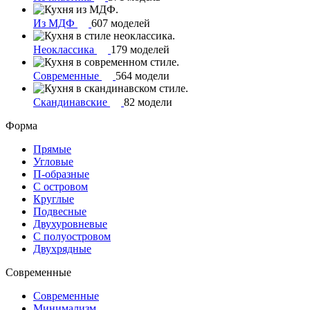
Из МДФ
607 моделей
Неоклассика
179 моделей
Современные
564 модели
Скандинавские
82 модели
Форма
Прямые
Угловые
П-образные
С островом
Круглые
Подвесные
Двухуровневые
С полуостровом
Двухрядные
Современные
Современные
Минимализм