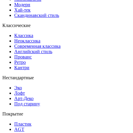
Модерн
Хай-тек
Скандинавский стиль
Классические
Классика
Неоклассика
Современная классика
Английский стиль
Прованс
Ретро
Кантри
Нестандартные
Эко
Лофт
Арт-Деко
Под старину
Покрытие
Пластик
AGT