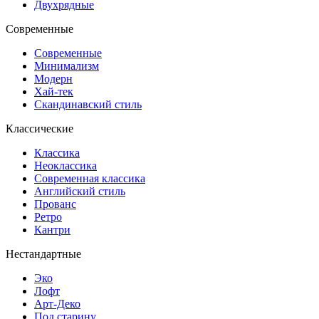
Двухрядные
Современные
Современные
Минимализм
Модерн
Хай-тек
Скандинавский стиль
Классические
Классика
Неоклассика
Современная классика
Английский стиль
Прованс
Ретро
Кантри
Нестандартные
Эко
Лофт
Арт-Деко
Под старину