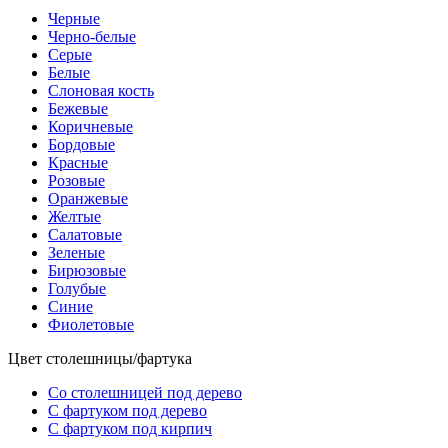
Черные
Черно-белые
Серые
Белые
Слоновая кость
Бежевые
Коричневые
Бордовые
Красные
Розовые
Оранжевые
Желтые
Салатовые
Зеленые
Бирюзовые
Голубые
Синие
Фиолетовые
Цвет столешницы/фартука
Со столешницей под дерево
С фартуком под дерево
С фартуком под кирпич