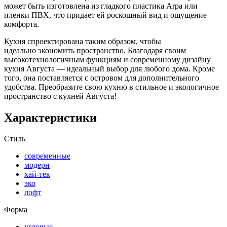
может быть изготовлена из гладкого пластика Arpa или
пленки ПВХ, что придает ей роскошный вид и ощущение
комфорта.
Кухня спроектирована таким образом, чтобы
идеально экономить пространство. Благодаря своим
высокотехнологичным функциям и современному дизайну
кухня Августа — идеальный выбор для любого дома. Кроме
того, она поставляется с островом для дополнительного
удобства. Преобразите свою кухню в стильное и экологичное
пространство с кухней Августа!
Характеристики
Стиль
современные
модерн
хай-тек
эко
лофт
Форма
угловые