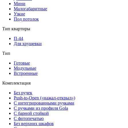
Мини
Малогабаритные
Узкие
Под потолок
Тип квартиры
П-44
Для хрущевки
Тип
Готовые
Модульные
Встроенные
Комплектация
Без ручек
Push-to-Open («нажал-открыл»)
С интегрированными ручками
С ручками из профиля Gola
С барной стойкой
С фотопечатью
Без верхних шкафов