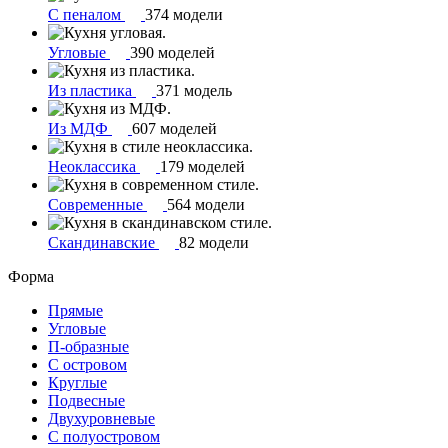
С пеналом
374 модели
Угловые
390 моделей
Из пластика
371 модель
Из МДФ
607 моделей
Неоклассика
179 моделей
Современные
564 модели
Скандинавские
82 модели
Форма
Прямые
Угловые
П-образные
С островом
Круглые
Подвесные
Двухуровневые
С полуостровом