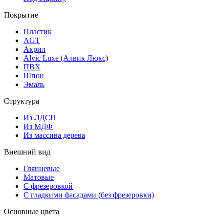
Покрытие
Пластик
AGT
Акрил
Alvic Luxe (Алвик Люкс)
ПВХ
Шпон
Эмаль
Структура
Из ЛДСП
Из МДФ
Из массива дерева
Внешний вид
Глянцевые
Матовые
С фрезеровкой
С гладкими фасадами (без фрезеровки)
Основные цвета