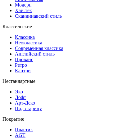
Модерн
Хай-тек
Скандинавский стиль
Классические
Классика
Неоклассика
Современная классика
Английский стиль
Прованс
Ретро
Кантри
Нестандартные
Эко
Лофт
Арт-Деко
Под старину
Покрытие
Пластик
AGT