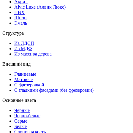
Акрил
Alvic Luxe (Алвик Люкс)
ПВХ
Шпон
Эмаль
Структура
Из ЛДСП
Из МДФ
Из массива дерева
Внешний вид
Глянцевые
Матовые
С фрезеровкой
С гладкими фасадами (без фрезеровки)
Основные цвета
Черные
Черно-белые
Серые
Белые
Слоновая кость