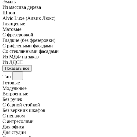
Эмаль
Из массива дерева
Шпон
Alvic Luxe (Алвик Люкс)
Глянцевые
Матовые
С фрезеровкой
Гладкие (без фрезеровки)
С рифлеными фасадами
Со стеклянными фасадами
Из МДФ на заказ
Из ЛДСП
Показать все
Тип
Готовые
Модульные
Встроенные
Без ручек
С барной стойкой
Без верхних шкафов
С пеналом
С антресолями
Для офиса
Для студии