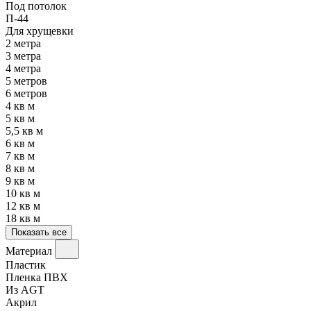
Под потолок
П-44
Для хрущевки
2 метра
3 метра
4 метра
5 метров
6 метров
4 кв м
5 кв м
5,5 кв м
6 кв м
7 кв м
8 кв м
9 кв м
10 кв м
12 кв м
18 кв м
Показать все
Материал
Пластик
Пленка ПВХ
Из AGT
Акрил