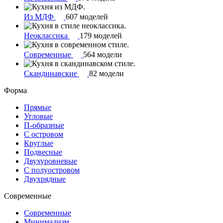
Из МДФ
607 моделей
Неоклассика
179 моделей
Современные
564 модели
Скандинавские
82 модели
Форма
Прямые
Угловые
П-образные
С островом
Круглые
Подвесные
Двухуровневые
С полуостровом
Двухрядные
Современные
Современные
Минимализм