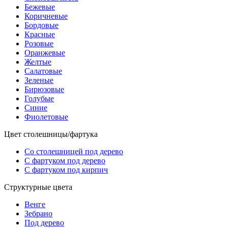
Бежевые
Коричневые
Бордовые
Красные
Розовые
Оранжевые
Желтые
Салатовые
Зеленые
Бирюзовые
Голубые
Синие
Фиолетовые
Цвет столешницы/фартука
Со столешницей под дерево
С фартуком под дерево
С фартуком под кирпич
Структурные цвета
Венге
Зебрано
Под дерево