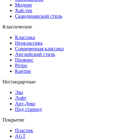
Модерн
Хай-тек
Скандинавский стиль
Классические
Классика
Неоклассика
Современная классика
Английский стиль
Прованс
Ретро
Кантри
Нестандартные
Эко
Лофт
Арт-Деко
Под старину
Покрытие
Пластик
AGT