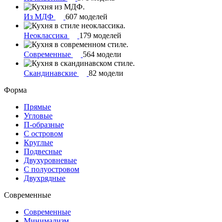
Из МДФ
607 моделей
Неоклассика
179 моделей
Современные
564 модели
Скандинавские
82 модели
Форма
Прямые
Угловые
П-образные
С островом
Круглые
Подвесные
Двухуровневые
С полуостровом
Двухрядные
Современные
Современные
Минимализм