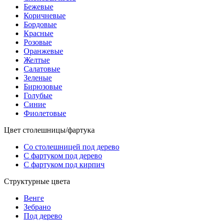
Бежевые
Коричневые
Бордовые
Красные
Розовые
Оранжевые
Желтые
Салатовые
Зеленые
Бирюзовые
Голубые
Синие
Фиолетовые
Цвет столешницы/фартука
Со столешницей под дерево
С фартуком под дерево
С фартуком под кирпич
Структурные цвета
Венге
Зебрано
Под дерево