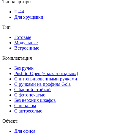
Тип квартиры
П-44
Для хрущевки
Тип
Готовые
Модульные
Встроенные
Комплектация
Без ручек
Push-to-Open («нажал-открыл»)
С интегрированными ручками
С ручками из профиля Gola
С барной стойкой
С фотопечатью
Без верхних шкафов
С пеналом
С антресолью
Объект:
Для офиса