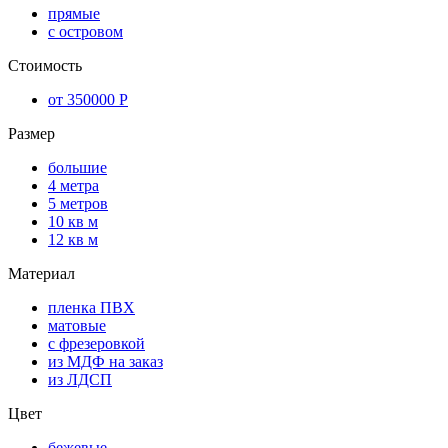
прямые
с островом
Стоимость
от 350000 Р
Размер
большие
4 метра
5 метров
10 кв м
12 кв м
Материал
пленка ПВХ
матовые
с фрезеровкой
из МДФ на заказ
из ЛДСП
Цвет
бежевые