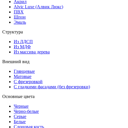
Акрил
Alvic Luxe (Алвик Люкс)
ПВХ
Шпон
Эмаль
Структура
Из ЛДСП
Из МДФ
Из массива дерева
Внешний вид
Глянцевые
Матовые
С фрезеровкой
С гладкими фасадами (без фрезеровки)
Основные цвета
Черные
Черно-белые
Серые
Белые
Слоновая кость