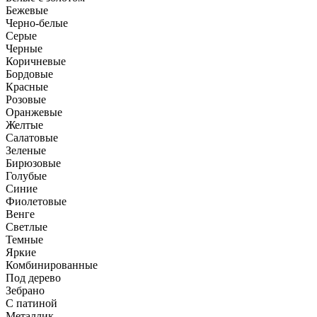
Бежевые
Черно-белые
Серые
Черные
Коричневые
Бордовые
Красные
Розовые
Оранжевые
Желтые
Салатовые
Зеленые
Бирюзовые
Голубые
Синие
Фиолетовые
Венге
Светлые
Темные
Яркие
Комбинированные
Под дерево
Зебрано
С патиной
Металлик