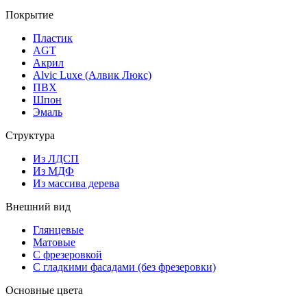
Покрытие
Пластик
AGT
Акрил
Alvic Luxe (Алвик Люкс)
ПВХ
Шпон
Эмаль
Структура
Из ЛДСП
Из МДФ
Из массива дерева
Внешний вид
Глянцевые
Матовые
С фрезеровкой
С гладкими фасадами (без фрезеровки)
Основные цвета