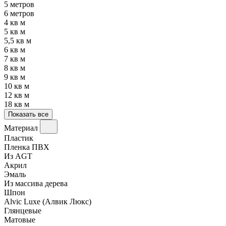
5 метров
6 метров
4 кв м
5 кв м
5,5 кв м
6 кв м
7 кв м
8 кв м
9 кв м
10 кв м
12 кв м
18 кв м
Показать все
Материал
Пластик
Пленка ПВХ
Из AGT
Акрил
Эмаль
Из массива дерева
Шпон
Alvic Luxe (Алвик Люкс)
Глянцевые
Матовые