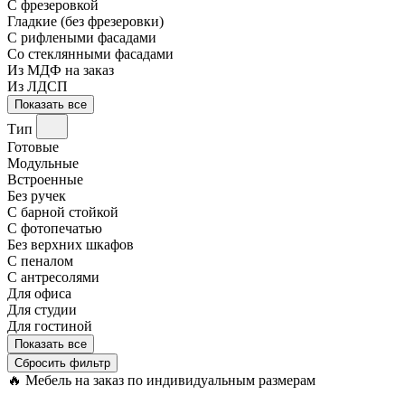
С фрезеровкой
Гладкие (без фрезеровки)
С рифлеными фасадами
Со стеклянными фасадами
Из МДФ на заказ
Из ЛДСП
Показать все
Тип
Готовые
Модульные
Встроенные
Без ручек
С барной стойкой
С фотопечатью
Без верхних шкафов
С пеналом
С антресолями
Для офиса
Для студии
Для гостиной
Показать все
Сбросить фильтр
🔥
Мебель на заказ по индивидуальным размерам