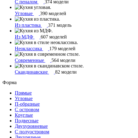
С пеналом
374 модели
Угловые
390 моделей
Из пластика
371 модель
Из МДФ
607 моделей
Неоклассика
179 моделей
Современные
564 модели
Скандинавские
82 модели
Форма
Прямые
Угловые
П-образные
С островом
Круглые
Подвесные
Двухуровневые
С полуостровом
Двухрядные