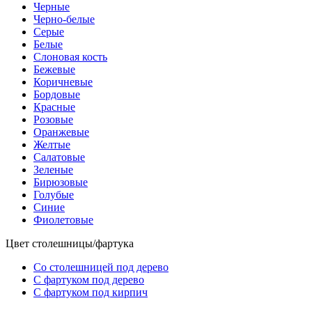
Черные
Черно-белые
Серые
Белые
Слоновая кость
Бежевые
Коричневые
Бордовые
Красные
Розовые
Оранжевые
Желтые
Салатовые
Зеленые
Бирюзовые
Голубые
Синие
Фиолетовые
Цвет столешницы/фартука
Со столешницей под дерево
С фартуком под дерево
С фартуком под кирпич