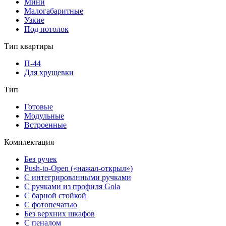
Мини
Малогабаритные
Узкие
Под потолок
Тип квартиры
П-44
Для хрущевки
Тип
Готовые
Модульные
Встроенные
Комплектация
Без ручек
Push-to-Open («нажал-открыл»)
С интегрированными ручками
С ручками из профиля Gola
С барной стойкой
С фотопечатью
Без верхних шкафов
С пеналом