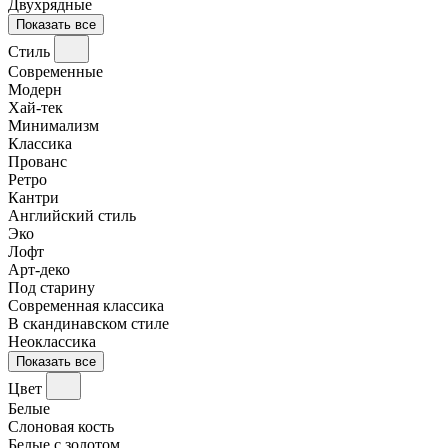
Двухрядные
Показать все
Стиль
Современные
Модерн
Хай-тек
Минимализм
Классика
Прованс
Ретро
Кантри
Английский стиль
Эко
Лофт
Арт-деко
Под старину
Современная классика
В скандинавском стиле
Неоклассика
Показать все
Цвет
Белые
Слоновая кость
Белые с золотом