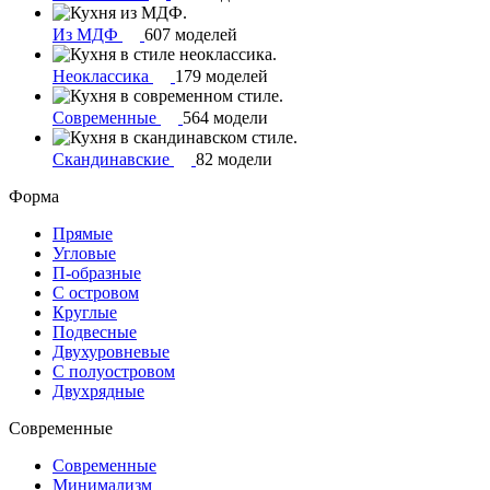
Из МДФ
607 моделей
Неоклассика
179 моделей
Современные
564 модели
Скандинавские
82 модели
Форма
Прямые
Угловые
П-образные
С островом
Круглые
Подвесные
Двухуровневые
С полуостровом
Двухрядные
Современные
Современные
Минимализм