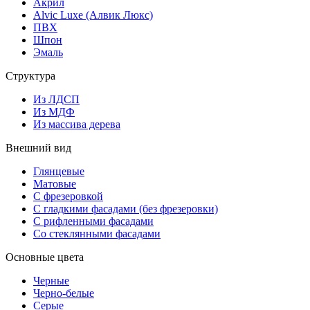
Акрил
Alvic Luxe (Алвик Люкс)
ПВХ
Шпон
Эмаль
Структура
Из ЛДСП
Из МДФ
Из массива дерева
Внешний вид
Глянцевые
Матовые
С фрезеровкой
С гладкими фасадами (без фрезеровки)
С рифленными фасадами
Со стеклянными фасадами
Основные цвета
Черные
Черно-белые
Серые