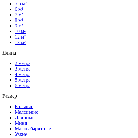
5,5 м²
6 м²
7 м²
8 м²
9 м²
10 м²
12 м²
18 м²
Длина
2 метра
3 метра
4 метра
5 метра
6 метра
Размер
Большие
Маленькие
Длинные
Мини
Малогабаритные
Узкие