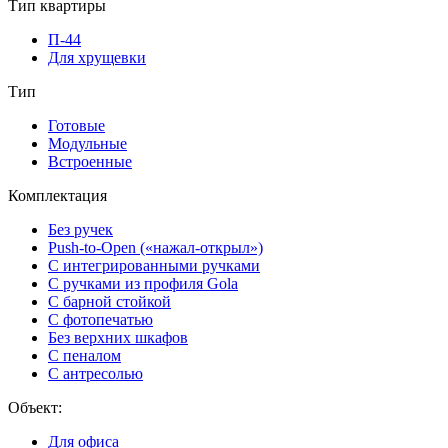
Тип квартиры
П-44
Для хрущевки
Тип
Готовые
Модульные
Встроенные
Комплектация
Без ручек
Push-to-Open («нажал-открыл»)
С интегрированными ручками
С ручками из профиля Gola
С барной стойкой
С фотопечатью
Без верхних шкафов
С пеналом
С антресолью
Объект:
Для офиса