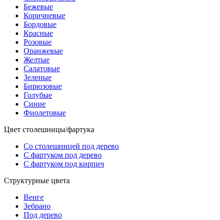
Бежевые
Коричневые
Бордовые
Красные
Розовые
Оранжевые
Желтые
Салатовые
Зеленые
Бирюзовые
Голубые
Синие
Фиолетовые
Цвет столешницы/фартука
Со столешницей под дерево
С фартуком под дерево
С фартуком под кирпич
Структурные цвета
Венге
Зебрано
Под дерево