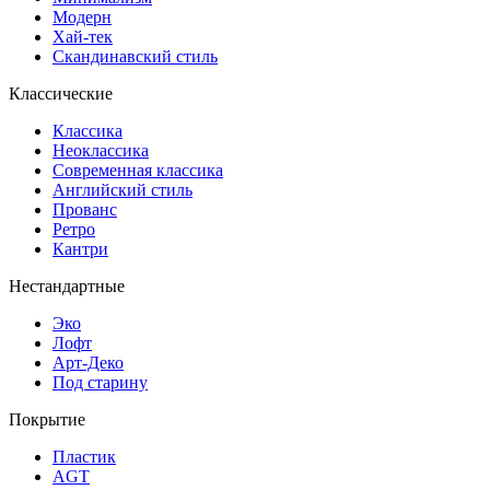
Модерн
Хай-тек
Скандинавский стиль
Классические
Классика
Неоклассика
Современная классика
Английский стиль
Прованс
Ретро
Кантри
Нестандартные
Эко
Лофт
Арт-Деко
Под старину
Покрытие
Пластик
AGT