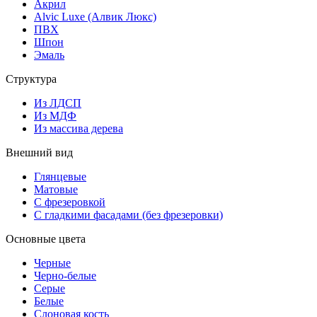
Акрил
Alvic Luxe (Алвик Люкс)
ПВХ
Шпон
Эмаль
Структура
Из ЛДСП
Из МДФ
Из массива дерева
Внешний вид
Глянцевые
Матовые
С фрезеровкой
С гладкими фасадами (без фрезеровки)
Основные цвета
Черные
Черно-белые
Серые
Белые
Слоновая кость