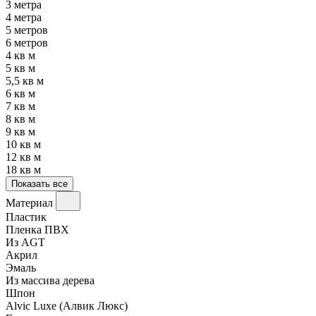
3 метра
4 метра
5 метров
6 метров
4 кв м
5 кв м
5,5 кв м
6 кв м
7 кв м
8 кв м
9 кв м
10 кв м
12 кв м
18 кв м
Показать все
Материал
Пластик
Пленка ПВХ
Из AGT
Акрил
Эмаль
Из массива дерева
Шпон
Alvic Luxe (Алвик Люкс)