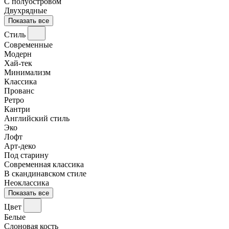
С полуостровом
Двухрядные
Показать все
Стиль
Современные
Модерн
Хай-тек
Минимализм
Классика
Прованс
Ретро
Кантри
Английский стиль
Эко
Лофт
Арт-деко
Под старину
Современная классика
В скандинавском стиле
Неоклассика
Показать все
Цвет
Белые
Слоновая кость