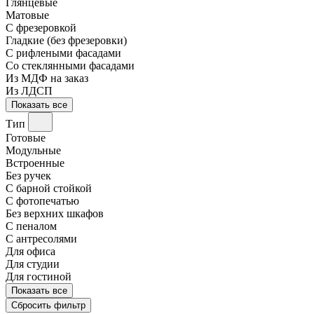
Глянцевые
Матовые
С фрезеровкой
Гладкие (без фрезеровки)
С рифлеными фасадами
Со стеклянными фасадами
Из МДФ на заказ
Из ЛДСП
Показать все
Тип
Готовые
Модульные
Встроенные
Без ручек
С барной стойкой
С фотопечатью
Без верхних шкафов
С пеналом
С антресолями
Для офиса
Для студии
Для гостиной
Показать все
Сбросить фильтр