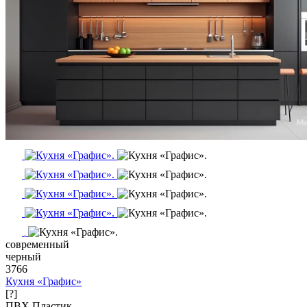
современный
черный
3766
Кухня «Графис»
[?]
ПВХ
Пластик