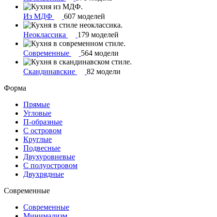
Из МДФ
607 моделей
Неоклассика
179 моделей
Современные
564 модели
Скандинавские
82 модели
Форма
Прямые
Угловые
П-образные
С островом
Круглые
Подвесные
Двухуровневые
С полуостровом
Двухрядные
Современные
Современные
Минимализм