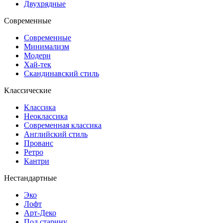
Двухрядные
Современные
Современные
Минимализм
Модерн
Хай-тек
Скандинавский стиль
Классические
Классика
Неоклассика
Современная классика
Английский стиль
Прованс
Ретро
Кантри
Нестандартные
Эко
Лофт
Арт-Деко
Под старину