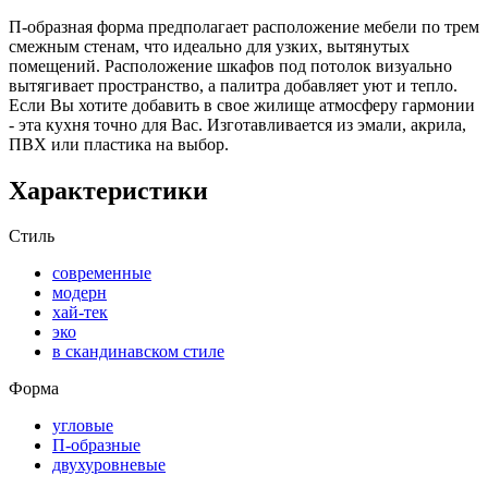
П-образная форма предполагает расположение мебели по трем
смежным стенам, что идеально для узких, вытянутых
помещений. Расположение шкафов под потолок визуально
вытягивает пространство, а палитра добавляет уют и тепло.
Если Вы хотите добавить в свое жилище атмосферу гармонии
- эта кухня точно для Вас. Изготавливается из эмали, акрила,
ПВХ или пластика на выбор.
Характеристики
Стиль
современные
модерн
хай-тек
эко
в скандинавском стиле
Форма
угловые
П-образные
двухуровневые