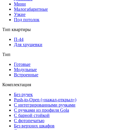
Мини
Малогабаритные
Узкие
Под потолок
Тип квартиры
П-44
Для хрущевки
Тип
Готовые
Модульные
Встроенные
Комплектация
Без ручек
Push-to-Open («нажал-открыл»)
С интегрированными ручками
С ручками из профиля Gola
С барной стойкой
С фотопечатью
Без верхних шкафов