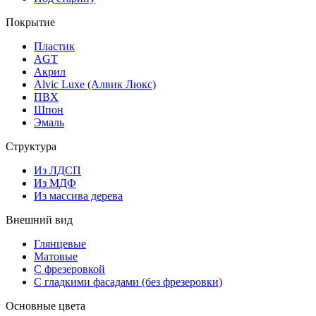
Покрытие
Пластик
AGT
Акрил
Alvic Luxe (Алвик Люкс)
ПВХ
Шпон
Эмаль
Структура
Из ЛДСП
Из МДФ
Из массива дерева
Внешний вид
Глянцевые
Матовые
С фрезеровкой
С гладкими фасадами (без фрезеровки)
Основные цвета