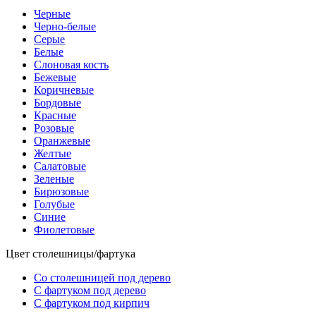
Черные
Черно-белые
Серые
Белые
Слоновая кость
Бежевые
Коричневые
Бордовые
Красные
Розовые
Оранжевые
Желтые
Салатовые
Зеленые
Бирюзовые
Голубые
Синие
Фиолетовые
Цвет столешницы/фартука
Со столешницей под дерево
С фартуком под дерево
С фартуком под кирпич