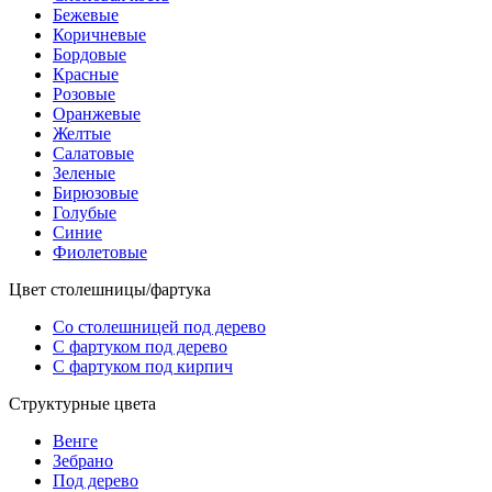
Бежевые
Коричневые
Бордовые
Красные
Розовые
Оранжевые
Желтые
Салатовые
Зеленые
Бирюзовые
Голубые
Синие
Фиолетовые
Цвет столешницы/фартука
Со столешницей под дерево
С фартуком под дерево
С фартуком под кирпич
Структурные цвета
Венге
Зебрано
Под дерево