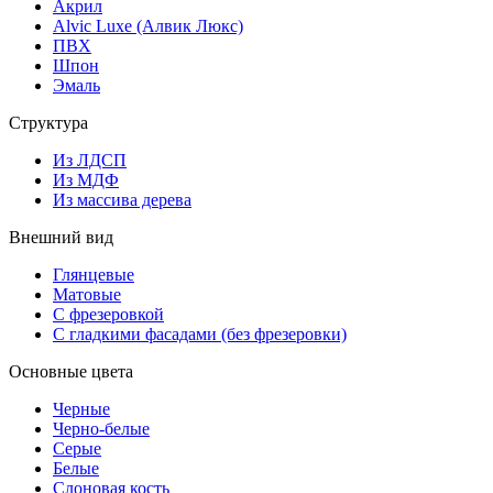
Акрил
Alvic Luxe (Алвик Люкс)
ПВХ
Шпон
Эмаль
Структура
Из ЛДСП
Из МДФ
Из массива дерева
Внешний вид
Глянцевые
Матовые
С фрезеровкой
С гладкими фасадами (без фрезеровки)
Основные цвета
Черные
Черно-белые
Серые
Белые
Слоновая кость