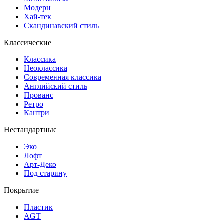
Модерн
Хай-тек
Скандинавский стиль
Классические
Классика
Неоклассика
Современная классика
Английский стиль
Прованс
Ретро
Кантри
Нестандартные
Эко
Лофт
Арт-Деко
Под старину
Покрытие
Пластик
AGT