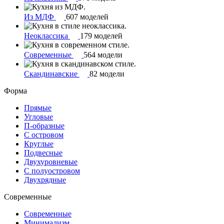
Из МДФ
607 моделей
Неоклассика
179 моделей
Современные
564 модели
Скандинавские
82 модели
Форма
Прямые
Угловые
П-образные
С островом
Круглые
Подвесные
Двухуровневые
С полуостровом
Двухрядные
Современные
Современные
Минимализм