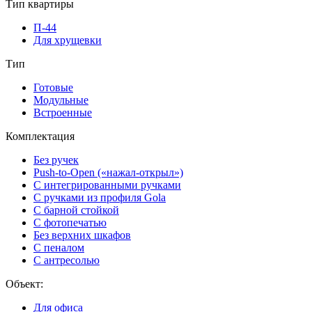
Тип квартиры
П-44
Для хрущевки
Тип
Готовые
Модульные
Встроенные
Комплектация
Без ручек
Push-to-Open («нажал-открыл»)
С интегрированными ручками
С ручками из профиля Gola
С барной стойкой
С фотопечатью
Без верхних шкафов
С пеналом
С антресолью
Объект:
Для офиса