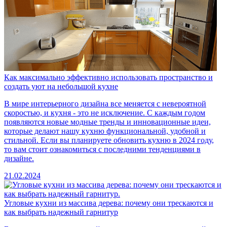
Как максимально эффективно использовать пространство и
создать уют на небольшой кухне
В мире интерьерного дизайна все меняется с невероятной
скоростью, и кухня - это не исключение. С каждым годом
появляются новые модные тренды и инновационные идеи,
которые делают нашу кухню функциональной, удобной и
стильной. Если вы планируете обновить кухню в 2024 году,
то вам стоит ознакомиться с последними тенденциями в
дизайне.
21.02.2024
Угловые кухни из массива дерева: почему они трескаются и
как выбрать надежный гарнитур