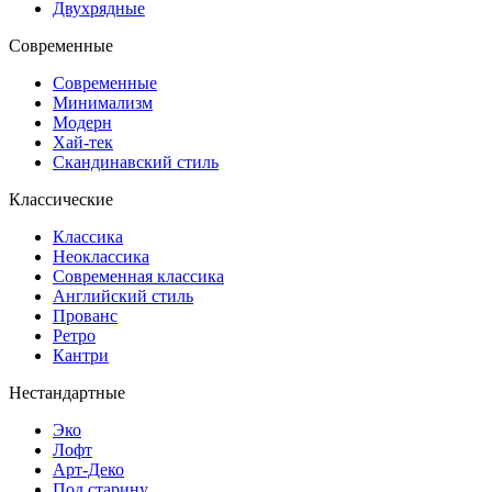
Двухрядные
Современные
Современные
Минимализм
Модерн
Хай-тек
Скандинавский стиль
Классические
Классика
Неоклассика
Современная классика
Английский стиль
Прованс
Ретро
Кантри
Нестандартные
Эко
Лофт
Арт-Деко
Под старину