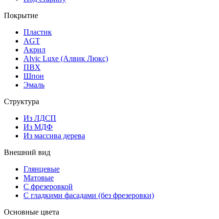
Покрытие
Пластик
AGT
Акрил
Alvic Luxe (Алвик Люкс)
ПВХ
Шпон
Эмаль
Структура
Из ЛДСП
Из МДФ
Из массива дерева
Внешний вид
Глянцевые
Матовые
С фрезеровкой
С гладкими фасадами (без фрезеровки)
Основные цвета