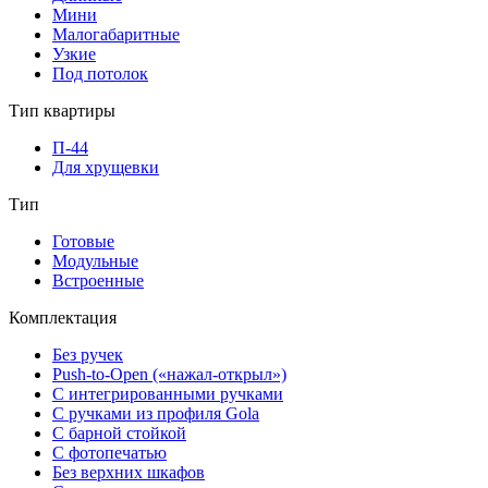
Мини
Малогабаритные
Узкие
Под потолок
Тип квартиры
П-44
Для хрущевки
Тип
Готовые
Модульные
Встроенные
Комплектация
Без ручек
Push-to-Open («нажал-открыл»)
С интегрированными ручками
С ручками из профиля Gola
С барной стойкой
С фотопечатью
Без верхних шкафов