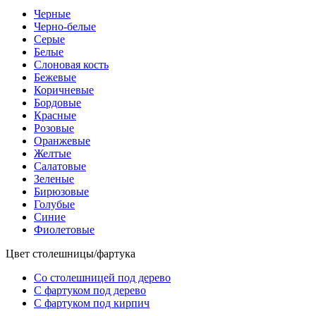
Черные
Черно-белые
Серые
Белые
Слоновая кость
Бежевые
Коричневые
Бордовые
Красные
Розовые
Оранжевые
Желтые
Салатовые
Зеленые
Бирюзовые
Голубые
Синие
Фиолетовые
Цвет столешницы/фартука
Со столешницей под дерево
С фартуком под дерево
С фартуком под кирпич