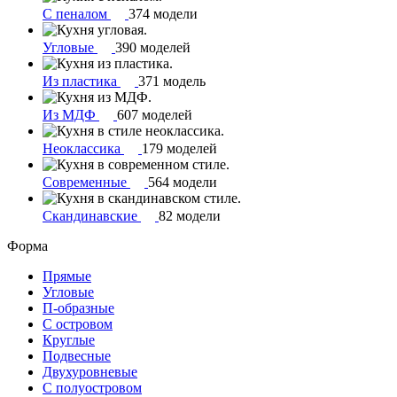
С пеналом
374 модели
Угловые
390 моделей
Из пластика
371 модель
Из МДФ
607 моделей
Неоклассика
179 моделей
Современные
564 модели
Скандинавские
82 модели
Форма
Прямые
Угловые
П-образные
С островом
Круглые
Подвесные
Двухуровневые
С полуостровом