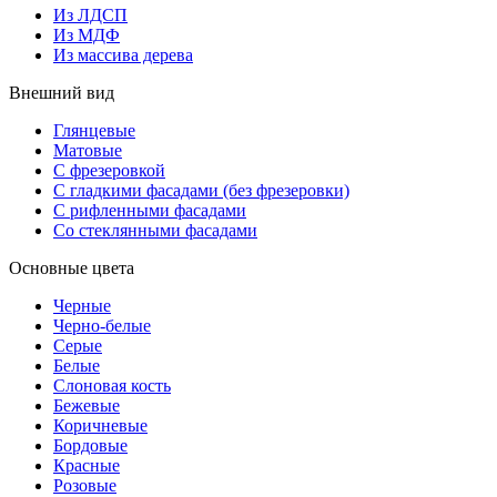
Из ЛДСП
Из МДФ
Из массива дерева
Внешний вид
Глянцевые
Матовые
С фрезеровкой
С гладкими фасадами (без фрезеровки)
С рифленными фасадами
Со стеклянными фасадами
Основные цвета
Черные
Черно-белые
Серые
Белые
Слоновая кость
Бежевые
Коричневые
Бордовые
Красные
Розовые