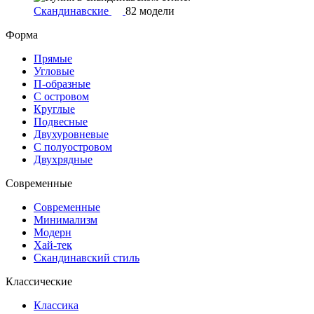
Скандинавские
82 модели
Форма
Прямые
Угловые
П-образные
С островом
Круглые
Подвесные
Двухуровневые
С полуостровом
Двухрядные
Современные
Современные
Минимализм
Модерн
Хай-тек
Скандинавский стиль
Классические
Классика