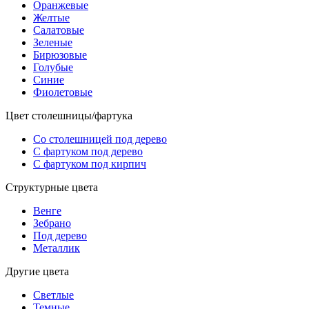
Оранжевые
Желтые
Салатовые
Зеленые
Бирюзовые
Голубые
Синие
Фиолетовые
Цвет столешницы/фартука
Со столешницей под дерево
С фартуком под дерево
С фартуком под кирпич
Структурные цвета
Венге
Зебрано
Под дерево
Металлик
Другие цвета
Светлые
Темные