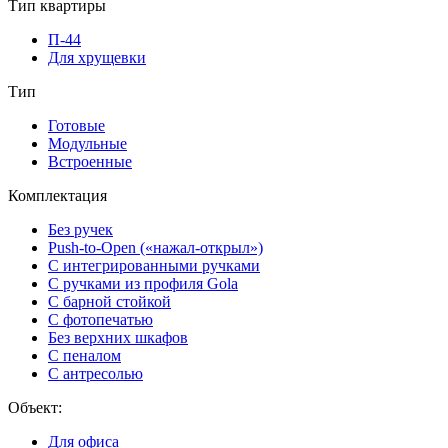
Тип квартиры
П-44
Для хрущевки
Тип
Готовые
Модульные
Встроенные
Комплектация
Без ручек
Push-to-Open («нажал-открыл»)
С интегрированными ручками
С ручками из профиля Gola
С барной стойкой
С фотопечатью
Без верхних шкафов
С пеналом
С антресолью
Объект:
Для офиса