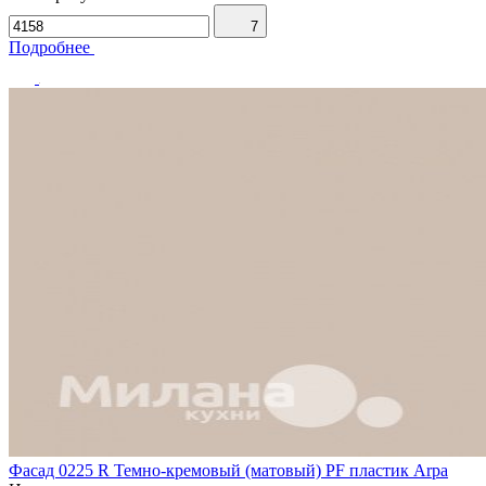
7
Подробнее
Фасад 0225 R Темно-кремовый (матовый) PF пластик Arpa