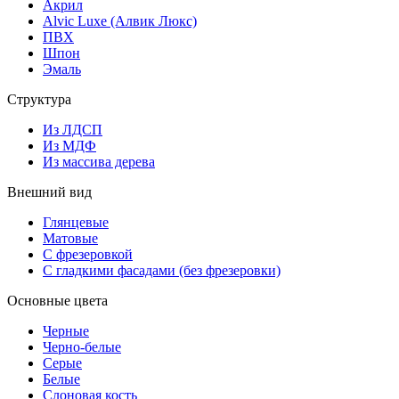
Акрил
Alvic Luxe (Алвик Люкс)
ПВХ
Шпон
Эмаль
Структура
Из ЛДСП
Из МДФ
Из массива дерева
Внешний вид
Глянцевые
Матовые
С фрезеровкой
С гладкими фасадами (без фрезеровки)
Основные цвета
Черные
Черно-белые
Серые
Белые
Слоновая кость