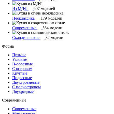
Из МДФ
607 моделей
Неоклассика
179 моделей
Современные
564 модели
Скандинавские
82 модели
Форма
Прямые
Угловые
П-образные
С островом
Круглые
Подвесные
Двухуровневые
С полуостровом
Двухрядные
Современные
Современные
Минимализм