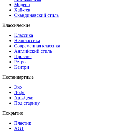
Модерн
Хай-тек
Скандинавский стиль
Классические
Классика
Неоклассика
Современная классика
Английский стиль
Прованс
Ретро
Кантри
Нестандартные
Эко
Лофт
Арт-Деко
Под старину
Покрытие
Пластик
AGT