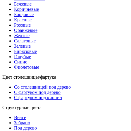
Бежевые
Коричневые
Бордовые
Красные
Розовые
Оранжевые
Желтые
Салатовые
Зеленые
Бирюзовые
Голубые
Синие
Фиолетовые
Цвет столешницы/фартука
Со столешницей под дерево
С фартуком под дерево
С фартуком под кирпич
Структурные цвета
Венге
Зебрано
Под дерево