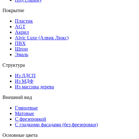
Покрытие
Пластик
AGT
Акрил
Alvic Luxe (Алвик Люкс)
ПВХ
Шпон
Эмаль
Структура
Из ЛДСП
Из МДФ
Из массива дерева
Внешний вид
Глянцевые
Матовые
С фрезеровкой
С гладкими фасадами (без фрезеровки)
Основные цвета