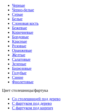
Черные
Черно-белые
Серые
Белые
Слоновая кость
Бежевые
Коричневые
Бордовые
Красные
Розовые
Оранжевые
Желтые
Салатовые
Зеленые
Бирюзовые
Голубые
Синие
Фиолетовые
Цвет столешницы/фартука
Со столешницей под дерево
С фартуком под дерево
С фартуком под кирпич