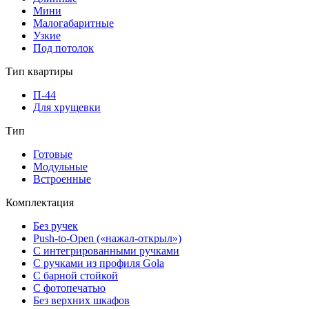
Мини
Малогабаритные
Узкие
Под потолок
Тип квартиры
П-44
Для хрущевки
Тип
Готовые
Модульные
Встроенные
Комплектация
Без ручек
Push-to-Open («нажал-открыл»)
С интегрированными ручками
С ручками из профиля Gola
С барной стойкой
С фотопечатью
Без верхних шкафов