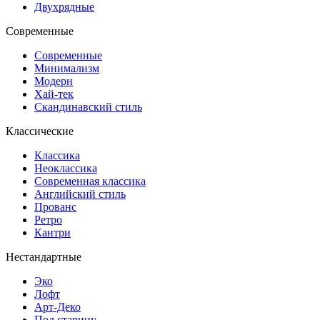
Двухрядные
Современные
Современные
Минимализм
Модерн
Хай-тек
Скандинавский стиль
Классические
Классика
Неоклассика
Современная классика
Английский стиль
Прованс
Ретро
Кантри
Нестандартные
Эко
Лофт
Арт-Деко
Под старину