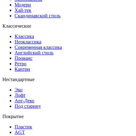
Модерн
Хай-тек
Скандинавский стиль
Классические
Классика
Неоклассика
Современная классика
Английский стиль
Прованс
Ретро
Кантри
Нестандартные
Эко
Лофт
Арт-Деко
Под старину
Покрытие
Пластик
AGT