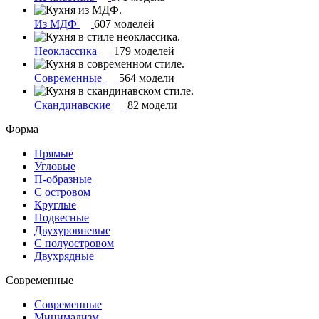
Из МДФ
607 моделей
Неоклассика
179 моделей
Современные
564 модели
Скандинавские
82 модели
Форма
Прямые
Угловые
П-образные
С островом
Круглые
Подвесные
Двухуровневые
С полуостровом
Двухрядные
Современные
Современные
Минимализм