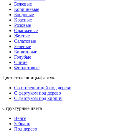
Бежевые
Коричневые
Бордовые
Красные
Розовые
Оранжевые
Желтые
Салатовые
Зеленые
Бирюзовые
Голубые
Синие
Фиолетовые
Цвет столешницы/фартука
Со столешницей под дерево
С фартуком под дерево
С фартуком под кирпич
Структурные цвета
Венге
Зебрано
Под дерево