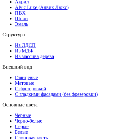
Акрил
Alvic Luxe (Алвик Люкс)
ПВХ
Шпон
Эмаль
Структура
Из ЛДСП
Из МДФ
Из массива дерева
Внешний вид
Глянцевые
Матовые
С фрезеровкой
С гладкими фасадами (без фрезеровки)
Основные цвета
Черные
Черно-белые
Серые
Белые
Слоновая кость