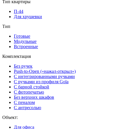
Тип квартиры
П-44
Для хрущевки
Тип
Готовые
Модульные
Встроенные
Комплектация
Без ручек
Push-to-Open («нажал-открыл»)
С интегрированными ручками
С ручками из профиля Gola
С барной стойкой
С фотопечатью
Без верхних шкафов
С пеналом
С антресолью
Объект:
Для офиса