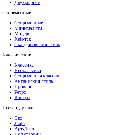
Двухрядные
Современные
Современные
Минимализм
Модерн
Хай-тек
Скандинавский стиль
Классические
Классика
Неоклассика
Современная классика
Английский стиль
Прованс
Ретро
Кантри
Нестандартные
Эко
Лофт
Арт-Деко
Под старину