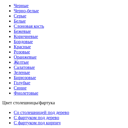
Черные
Черно-белые
Серые
Белые
Слоновая кость
Бежевые
Коричневые
Бордовые
Красные
Розовые
Оранжевые
Желтые
Салатовые
Зеленые
Бирюзовые
Голубые
Синие
Фиолетовые
Цвет столешницы/фартука
Со столешницей под дерево
С фартуком под дерево
С фартуком под кирпич