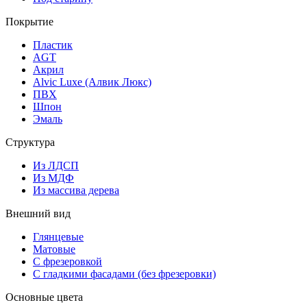
Покрытие
Пластик
AGT
Акрил
Alvic Luxe (Алвик Люкс)
ПВХ
Шпон
Эмаль
Структура
Из ЛДСП
Из МДФ
Из массива дерева
Внешний вид
Глянцевые
Матовые
С фрезеровкой
С гладкими фасадами (без фрезеровки)
Основные цвета