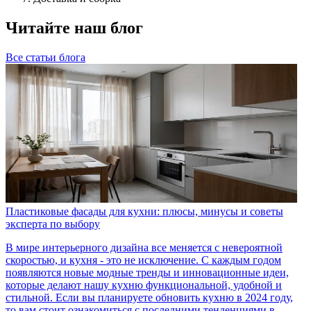
Читайте наш блог
Все статьи блога
Пластиковые фасады для кухни: плюсы, минусы и советы
эксперта по выбору
В мире интерьерного дизайна все меняется с невероятной
скоростью, и кухня - это не исключение. С каждым годом
появляются новые модные тренды и инновационные идеи,
которые делают нашу кухню функциональной, удобной и
стильной. Если вы планируете обновить кухню в 2024 году,
то вам стоит ознакомиться с последними тенденциями в