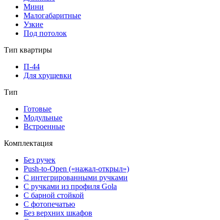
Мини
Малогабаритные
Узкие
Под потолок
Тип квартиры
П-44
Для хрущевки
Тип
Готовые
Модульные
Встроенные
Комплектация
Без ручек
Push-to-Open («нажал-открыл»)
С интегрированными ручками
С ручками из профиля Gola
С барной стойкой
С фотопечатью
Без верхних шкафов