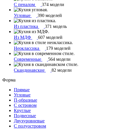
С пеналом
374 модели
Угловые
390 моделей
Из пластика
371 модель
Из МДФ
607 моделей
Неоклассика
179 моделей
Современные
564 модели
Скандинавские
82 модели
Форма
Прямые
Угловые
П-образные
С островом
Круглые
Подвесные
Двухуровневые
С полуостровом