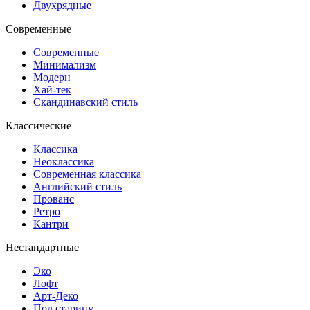
Двухрядные
Современные
Современные
Минимализм
Модерн
Хай-тек
Скандинавский стиль
Классические
Классика
Неоклассика
Современная классика
Английский стиль
Прованс
Ретро
Кантри
Нестандартные
Эко
Лофт
Арт-Деко
Под старину