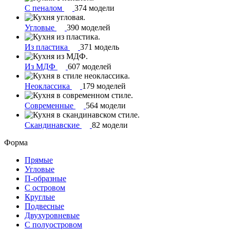
С пеналом
374 модели
Угловые
390 моделей
Из пластика
371 модель
Из МДФ
607 моделей
Неоклассика
179 моделей
Современные
564 модели
Скандинавские
82 модели
Форма
Прямые
Угловые
П-образные
С островом
Круглые
Подвесные
Двухуровневые
С полуостровом