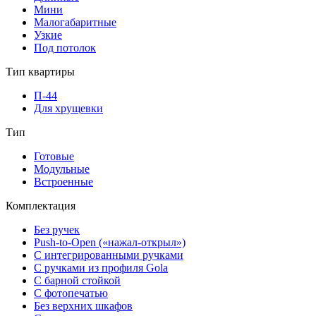
Мини
Малогабаритные
Узкие
Под потолок
Тип квартиры
П-44
Для хрущевки
Тип
Готовые
Модульные
Встроенные
Комплектация
Без ручек
Push-to-Open («нажал-открыл»)
С интегрированными ручками
С ручками из профиля Gola
С барной стойкой
С фотопечатью
Без верхних шкафов