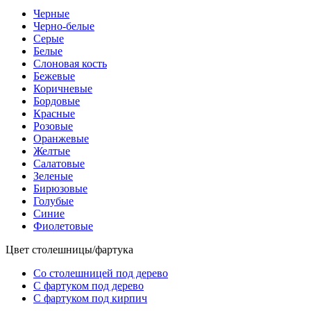
Черные
Черно-белые
Серые
Белые
Слоновая кость
Бежевые
Коричневые
Бордовые
Красные
Розовые
Оранжевые
Желтые
Салатовые
Зеленые
Бирюзовые
Голубые
Синие
Фиолетовые
Цвет столешницы/фартука
Со столешницей под дерево
С фартуком под дерево
С фартуком под кирпич