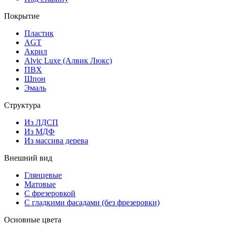
Покрытие
Пластик
AGT
Акрил
Alvic Luxe (Алвик Люкс)
ПВХ
Шпон
Эмаль
Структура
Из ЛДСП
Из МДФ
Из массива дерева
Внешний вид
Глянцевые
Матовые
С фрезеровкой
С гладкими фасадами (без фрезеровки)
Основные цвета