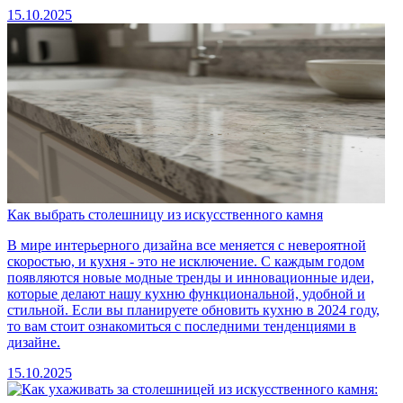
15.10.2025
Как выбрать столешницу из искусственного камня
В мире интерьерного дизайна все меняется с невероятной
скоростью, и кухня - это не исключение. С каждым годом
появляются новые модные тренды и инновационные идеи,
которые делают нашу кухню функциональной, удобной и
стильной. Если вы планируете обновить кухню в 2024 году,
то вам стоит ознакомиться с последними тенденциями в
дизайне.
15.10.2025