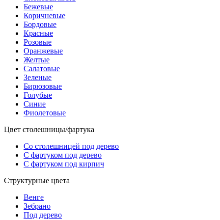
Бежевые
Коричневые
Бордовые
Красные
Розовые
Оранжевые
Желтые
Салатовые
Зеленые
Бирюзовые
Голубые
Синие
Фиолетовые
Цвет столешницы/фартука
Со столешницей под дерево
С фартуком под дерево
С фартуком под кирпич
Структурные цвета
Венге
Зебрано
Под дерево