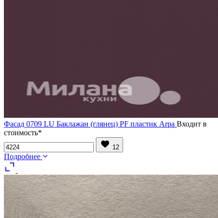
Фасад 0709 LU Баклажан (глянец) PF пластик Arpa
Входит в
стоимость*
12
Подробнее