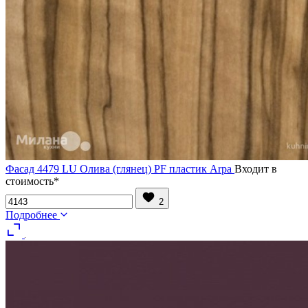
Фасад 4479 LU Олива (глянец) PF пластик Arpa
Входит в
стоимость*
2
Подробнее