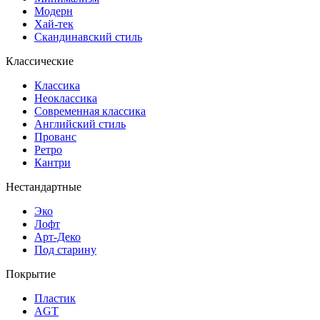
Модерн
Хай-тек
Скандинавский стиль
Классические
Классика
Неоклассика
Современная классика
Английский стиль
Прованс
Ретро
Кантри
Нестандартные
Эко
Лофт
Арт-Деко
Под старину
Покрытие
Пластик
AGT