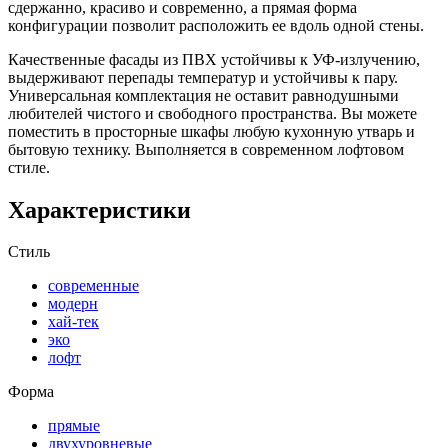
сдержанно, красиво и современно, а прямая форма
конфигурации позволит расположить ее вдоль одной стены.
Качественные фасады из ПВХ устойчивы к УФ-излучению,
выдерживают перепады температур и устойчивы к пару.
Универсальная комплектация не оставит равнодушными
любителей чистого и свободного пространства. Вы можете
поместить в просторные шкафы любую кухонную утварь и
бытовую технику. Выполняется в современном лофтовом
стиле.
Характеристики
Стиль
современные
модерн
хай-тек
эко
лофт
Форма
прямые
двухуровневые