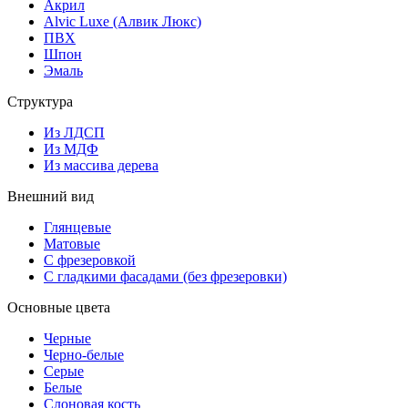
Акрил
Alvic Luxe (Алвик Люкс)
ПВХ
Шпон
Эмаль
Структура
Из ЛДСП
Из МДФ
Из массива дерева
Внешний вид
Глянцевые
Матовые
С фрезеровкой
С гладкими фасадами (без фрезеровки)
Основные цвета
Черные
Черно-белые
Серые
Белые
Слоновая кость