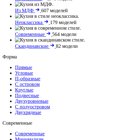
Из МДФ
607 моделей
Неоклассика
179 моделей
Современные
564 модели
Скандинавские
82 модели
Форма
Прямые
Угловые
П-образные
С островом
Круглые
Подвесные
Двухуровневые
С полуостровом
Двухрядные
Современные
Современные
Минимализм