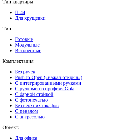
Тип квартиры
П-44
Для хрущевки
Тип
Готовые
Модульные
Встроенные
Комплектация
Без ручек
Push-to-Open («нажал-открыл»)
С интегрированными ручками
С ручками из профиля Gola
С барной стойкой
С фотопечатью
Без верхних шкафов
С пеналом
С антресолью
Объект:
Для офиса