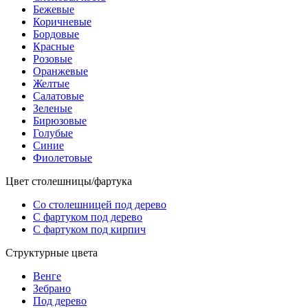
Бежевые
Коричневые
Бордовые
Красные
Розовые
Оранжевые
Желтые
Салатовые
Зеленые
Бирюзовые
Голубые
Синие
Фиолетовые
Цвет столешницы/фартука
Со столешницей под дерево
С фартуком под дерево
С фартуком под кирпич
Структурные цвета
Венге
Зебрано
Под дерево