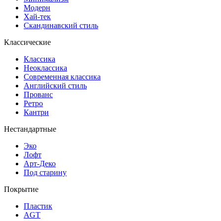
Модерн
Хай-тек
Скандинавский стиль
Классические
Классика
Неоклассика
Современная классика
Английский стиль
Прованс
Ретро
Кантри
Нестандартные
Эко
Лофт
Арт-Деко
Под старину
Покрытие
Пластик
AGT