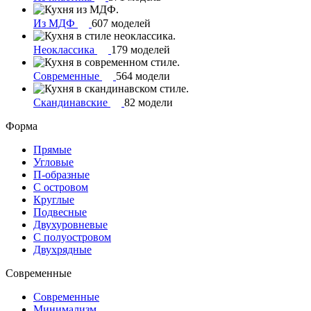
Из МДФ
607 моделей
Неоклассика
179 моделей
Современные
564 модели
Скандинавские
82 модели
Форма
Прямые
Угловые
П-образные
С островом
Круглые
Подвесные
Двухуровневые
С полуостровом
Двухрядные
Современные
Современные
Минимализм