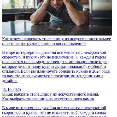
Как отремонтировать столешницу из искусственного камня:
практическое руководство по восстановлению
В мире интерьерного дизайна все меняется с невероятной
скоростью, и кухня - это не исключение. С каждым годом
появляются новые модные тренды и инновационные идеи,
которые делают нашу кухню функциональной, удобной и
стильной. Если вы планируете обновить кухню в 2024 году,
то вам стоит ознакомиться с последними тенденциями в
дизайне.
15.10.2025
Как выбрать столешницу из искусственного камня
В мире интерьерного дизайна все меняется с невероятной
скоростью, и кухня - это не исключение. С каждым годом