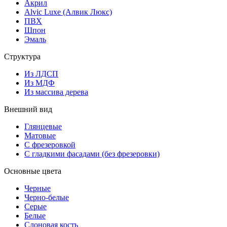
Акрил
Alvic Luxe (Алвик Люкс)
ПВХ
Шпон
Эмаль
Структура
Из ЛДСП
Из МДФ
Из массива дерева
Внешний вид
Глянцевые
Матовые
С фрезеровкой
С гладкими фасадами (без фрезеровки)
Основные цвета
Черные
Черно-белые
Серые
Белые
Слоновая кость