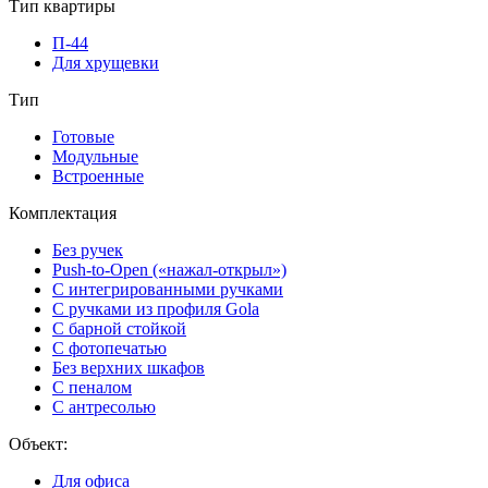
Тип квартиры
П-44
Для хрущевки
Тип
Готовые
Модульные
Встроенные
Комплектация
Без ручек
Push-to-Open («нажал-открыл»)
С интегрированными ручками
С ручками из профиля Gola
С барной стойкой
С фотопечатью
Без верхних шкафов
С пеналом
С антресолью
Объект:
Для офиса