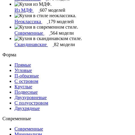
Из МДФ
607 моделей
Неоклассика
179 моделей
Современные
564 модели
Скандинавские
82 модели
Форма
Прямые
Угловые
П-образные
С островом
Круглые
Подвесные
Двухуровневые
С полуостровом
Двухрядные
Современные
Современные
Минимализм