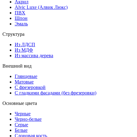
Акрил
Alvic Luxe (Алвик Люкс)
ПВХ
Шпон
Эмаль
Структура
Из ЛДСП
Из МДФ
Из массива дерева
Внешний вид
Глянцевые
Матовые
С фрезеровкой
С гладкими фасадами (без фрезеровки)
Основные цвета
Черные
Черно-белые
Серые
Белые
Слоновая кость