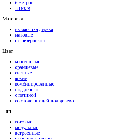
6 метров
18 кв м
Материал
из массива дерева
матовые
с фрезеровкой
Цвет
коричневые
оранжевые
светлые
яркие
комбинированные
под дерево
с патиной
со столешницей под дерево
Тип
готовые
модульные
встроенные
с барной стойкой