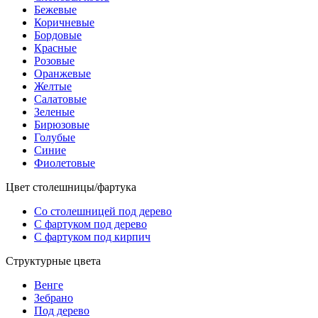
Бежевые
Коричневые
Бордовые
Красные
Розовые
Оранжевые
Желтые
Салатовые
Зеленые
Бирюзовые
Голубые
Синие
Фиолетовые
Цвет столешницы/фартука
Со столешницей под дерево
С фартуком под дерево
С фартуком под кирпич
Структурные цвета
Венге
Зебрано
Под дерево