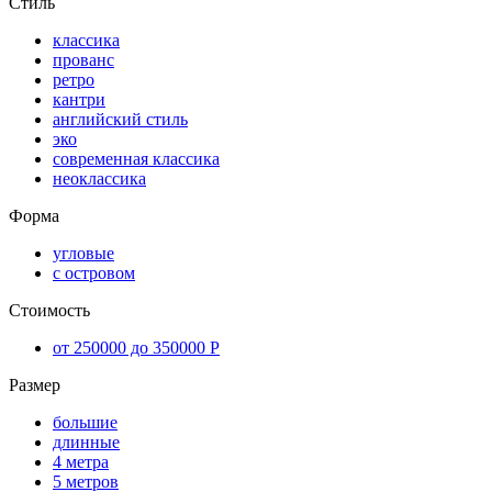
Стиль
классика
прованс
ретро
кантри
английский стиль
эко
современная классика
неоклассика
Форма
угловые
с островом
Стоимость
от 250000 до 350000 Р
Размер
большие
длинные
4 метра
5 метров