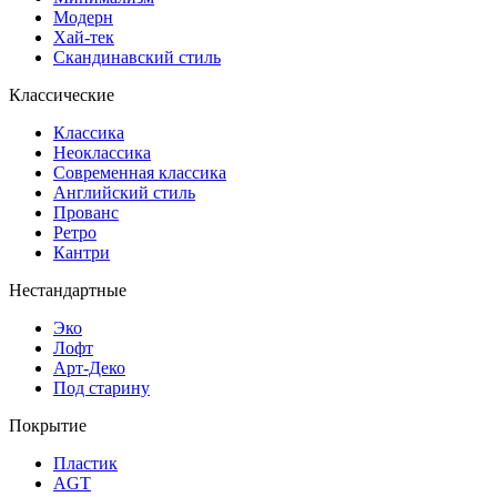
Модерн
Хай-тек
Скандинавский стиль
Классические
Классика
Неоклассика
Современная классика
Английский стиль
Прованс
Ретро
Кантри
Нестандартные
Эко
Лофт
Арт-Деко
Под старину
Покрытие
Пластик
AGT