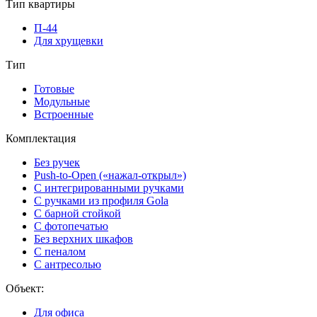
Тип квартиры
П-44
Для хрущевки
Тип
Готовые
Модульные
Встроенные
Комплектация
Без ручек
Push-to-Open («нажал-открыл»)
С интегрированными ручками
С ручками из профиля Gola
С барной стойкой
С фотопечатью
Без верхних шкафов
С пеналом
С антресолью
Объект:
Для офиса