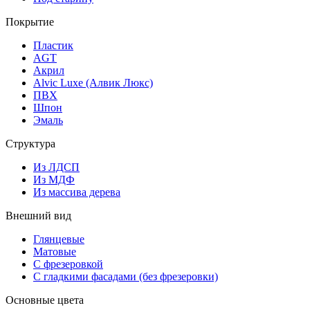
Покрытие
Пластик
AGT
Акрил
Alvic Luxe (Алвик Люкс)
ПВХ
Шпон
Эмаль
Структура
Из ЛДСП
Из МДФ
Из массива дерева
Внешний вид
Глянцевые
Матовые
С фрезеровкой
С гладкими фасадами (без фрезеровки)
Основные цвета