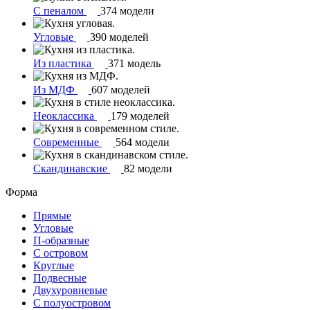
С пеналом
374 модели
Угловые
390 моделей
Из пластика
371 модель
Из МДФ
607 моделей
Неоклассика
179 моделей
Современные
564 модели
Скандинавские
82 модели
Форма
Прямые
Угловые
П-образные
С островом
Круглые
Подвесные
Двухуровневые
С полуостровом