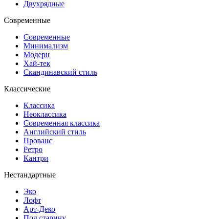
Двухрядные
Современные
Современные
Минимализм
Модерн
Хай-тек
Скандинавский стиль
Классические
Классика
Неоклассика
Современная классика
Английский стиль
Прованс
Ретро
Кантри
Нестандартные
Эко
Лофт
Арт-Деко
Под старину