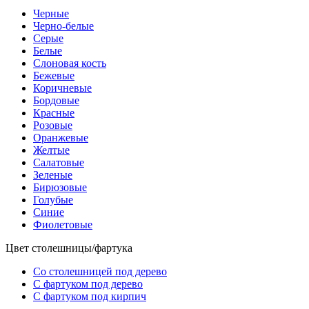
Черные
Черно-белые
Серые
Белые
Слоновая кость
Бежевые
Коричневые
Бордовые
Красные
Розовые
Оранжевые
Желтые
Салатовые
Зеленые
Бирюзовые
Голубые
Синие
Фиолетовые
Цвет столешницы/фартука
Со столешницей под дерево
С фартуком под дерево
С фартуком под кирпич