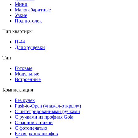
Мини
Малогабаритные
Узкие
Под потолок
Тип квартиры
П-44
Для хрущевки
Тип
Готовые
Модульные
Встроенные
Комплектация
Без ручек
Push-to-Open («нажал-открыл»)
С интегрированными ручками
С ручками из профиля Gola
С барной стойкой
С фотопечатью
Без верхних шкафов