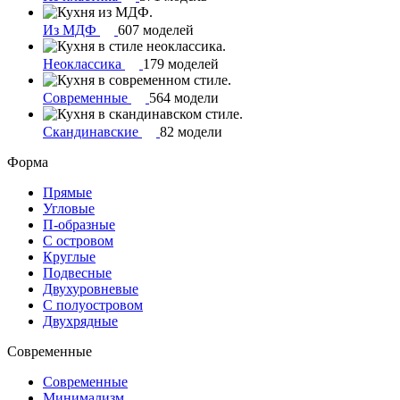
Из МДФ
607 моделей
Неоклассика
179 моделей
Современные
564 модели
Скандинавские
82 модели
Форма
Прямые
Угловые
П-образные
С островом
Круглые
Подвесные
Двухуровневые
С полуостровом
Двухрядные
Современные
Современные
Минимализм