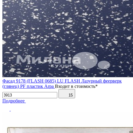
Фасад 9178 (FLASH 0685) LU FLASH Лазурный феерверк
(глянец) PF пластик Arpa
Входит в стоимость*
15
Подробнее