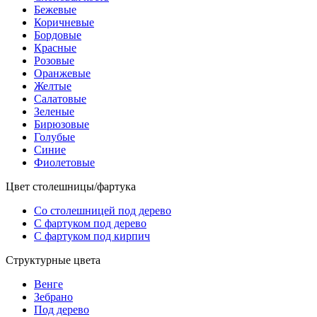
Бежевые
Коричневые
Бордовые
Красные
Розовые
Оранжевые
Желтые
Салатовые
Зеленые
Бирюзовые
Голубые
Синие
Фиолетовые
Цвет столешницы/фартука
Со столешницей под дерево
С фартуком под дерево
С фартуком под кирпич
Структурные цвета
Венге
Зебрано
Под дерево