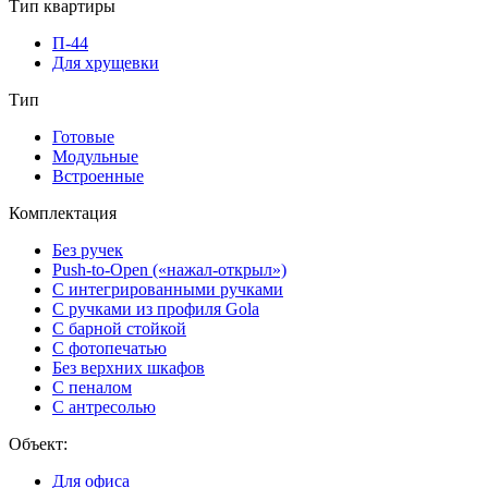
Тип квартиры
П-44
Для хрущевки
Тип
Готовые
Модульные
Встроенные
Комплектация
Без ручек
Push-to-Open («нажал-открыл»)
С интегрированными ручками
С ручками из профиля Gola
С барной стойкой
С фотопечатью
Без верхних шкафов
С пеналом
С антресолью
Объект:
Для офиса