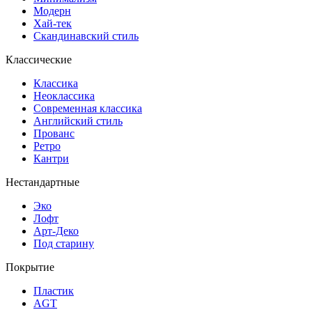
Модерн
Хай-тек
Скандинавский стиль
Классические
Классика
Неоклассика
Современная классика
Английский стиль
Прованс
Ретро
Кантри
Нестандартные
Эко
Лофт
Арт-Деко
Под старину
Покрытие
Пластик
AGT