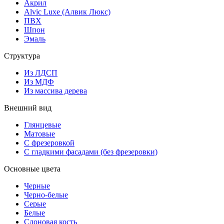
Акрил
Alvic Luxe (Алвик Люкс)
ПВХ
Шпон
Эмаль
Структура
Из ЛДСП
Из МДФ
Из массива дерева
Внешний вид
Глянцевые
Матовые
С фрезеровкой
С гладкими фасадами (без фрезеровки)
Основные цвета
Черные
Черно-белые
Серые
Белые
Слоновая кость