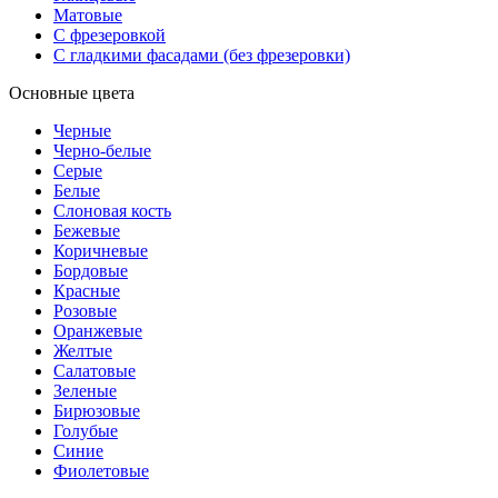
Матовые
С фрезеровкой
С гладкими фасадами (без фрезеровки)
Основные цвета
Черные
Черно-белые
Серые
Белые
Слоновая кость
Бежевые
Коричневые
Бордовые
Красные
Розовые
Оранжевые
Желтые
Салатовые
Зеленые
Бирюзовые
Голубые
Синие
Фиолетовые