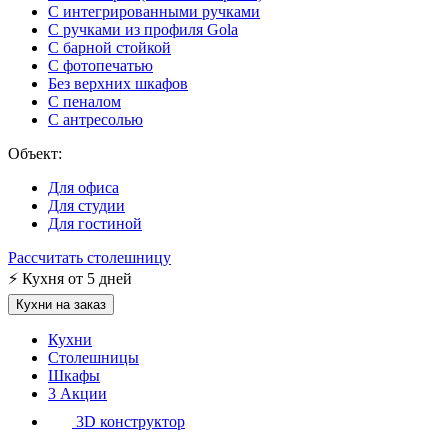
С интегрированными ручками
С ручками из профиля Gola
С барной стойкой
С фотопечатью
Без верхних шкафов
С пеналом
С антресолью
Объект:
Для офиса
Для студии
Для гостиной
Рассчитать столешницу
⚡
Кухня от 5 дней
Кухни на заказ
Кухни
Столешницы
Шкафы
3
Акции
3D конструктор