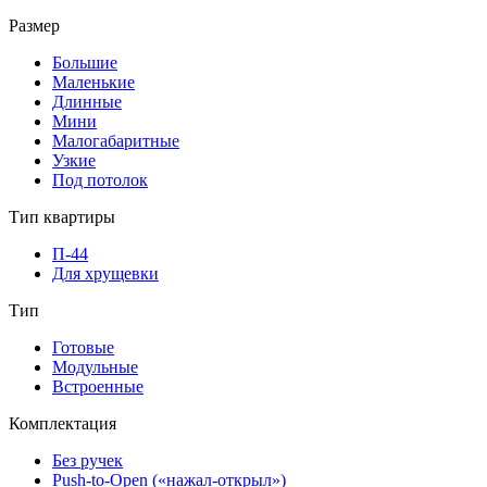
Размер
Большие
Маленькие
Длинные
Мини
Малогабаритные
Узкие
Под потолок
Тип квартиры
П-44
Для хрущевки
Тип
Готовые
Модульные
Встроенные
Комплектация
Без ручек
Push-to-Open («нажал-открыл»)