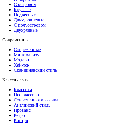
С островом
Круглые
Подвесные
Двухуровневые
С полуостровом
Двухрядные
Современные
Современные
Минимализм
Модерн
Хай-тек
Скандинавский стиль
Классические
Классика
Неоклассика
Современная классика
Английский стиль
Прованс
Ретро
Кантри