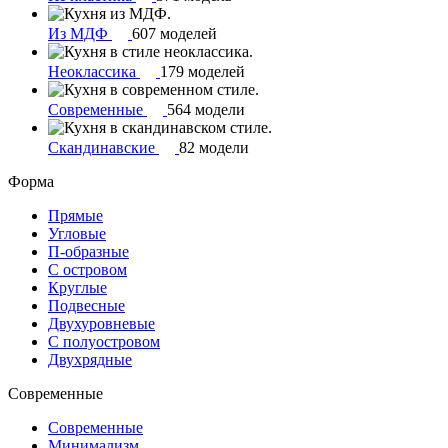
Из МДФ
607 моделей
Неоклассика
179 моделей
Современные
564 модели
Скандинавские
82 модели
Форма
Прямые
Угловые
П-образные
С островом
Круглые
Подвесные
Двухуровневые
С полуостровом
Двухрядные
Современные
Современные
Минимализм