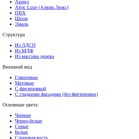
Акрил
Alvic Luxe (Алвик Люкс)
ПВХ
Шпон
Эмаль
Структура
Из ЛДСП
Из МДФ
Из массива дерева
Внешний вид
Глянцевые
Матовые
С фрезеровкой
С гладкими фасадами (без фрезеровки)
Основные цвета
Черные
Черно-белые
Серые
Белые
Слоновая кость