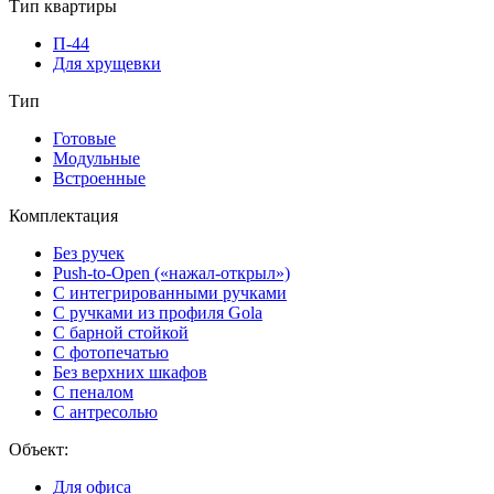
Тип квартиры
П-44
Для хрущевки
Тип
Готовые
Модульные
Встроенные
Комплектация
Без ручек
Push-to-Open («нажал-открыл»)
С интегрированными ручками
С ручками из профиля Gola
С барной стойкой
С фотопечатью
Без верхних шкафов
С пеналом
С антресолью
Объект:
Для офиса