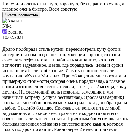
Получили очень стильную, хорошую, без царапин кухню, а
главное очень быстро. Всем советую
Читать полностью
Nike
zoon.ru
10.02.2021
Долго подбирала стиль кухни, переесмотрела кучу фото в
интернете и наконец нашла подходящий вариант,сохранила
фото на телефон и стала подбирать компанию, которая
воплотит задуманное. Везде, где обращалась, цены и сроки
исполнения были заоблачные. И тут мне посоветовали
компанию «Кухни Милана». При обращении мне посчитали
примерную стоимость(которая очень порадовала), а главное
сроки изготовления всего 2 недели, а не 1,5—2 месяца, как у
других. На следующий день позвонил замерщик и мы
назначили встречу (услуга бесплатная). Ярослав(замерщик)
рассказал мне об используемых материалах и дал образцы на
выбор. Спасибо большое Ярославу, он воплотил все мной
задуманное, а главное внес грамотные коррективы и его
советы оказались очень кстати. Приятным бонусом оказалась
большая красивая мойка из искусственного камня, которая
шла в подарок по акции. Ровно через 2 недели привезли