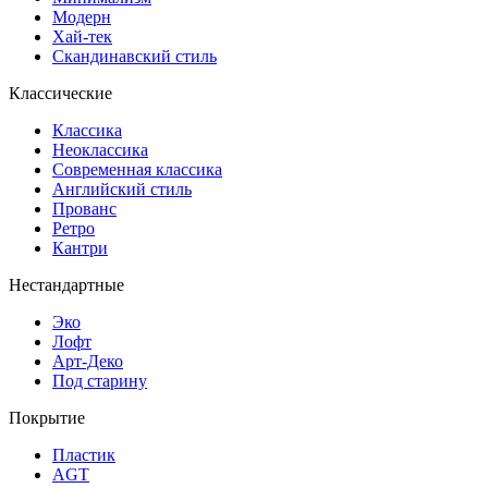
Модерн
Хай-тек
Скандинавский стиль
Классические
Классика
Неоклассика
Современная классика
Английский стиль
Прованс
Ретро
Кантри
Нестандартные
Эко
Лофт
Арт-Деко
Под старину
Покрытие
Пластик
AGT