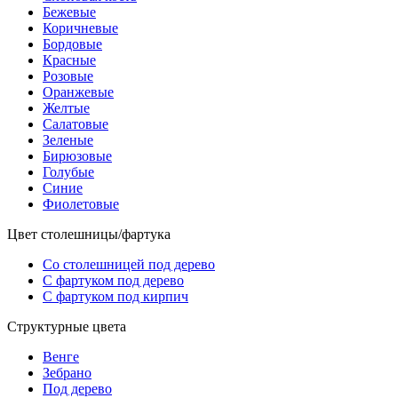
Бежевые
Коричневые
Бордовые
Красные
Розовые
Оранжевые
Желтые
Салатовые
Зеленые
Бирюзовые
Голубые
Синие
Фиолетовые
Цвет столешницы/фартука
Со столешницей под дерево
С фартуком под дерево
С фартуком под кирпич
Структурные цвета
Венге
Зебрано
Под дерево