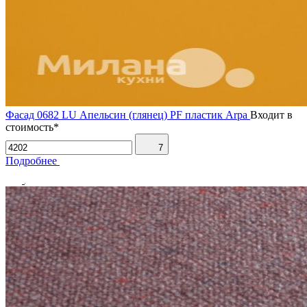
Фасад 0682 LU Апельсин (глянец) PF пластик Arpa
Входит в
стоимость*
7
Подробнее