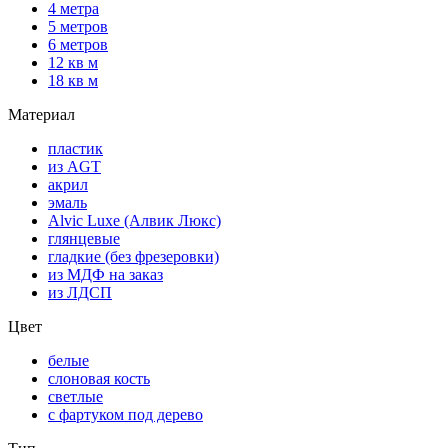
4 метра
5 метров
6 метров
12 кв м
18 кв м
Материал
пластик
из AGT
акрил
эмаль
Alvic Luxe (Алвик Люкс)
глянцевые
гладкие (без фрезеровки)
из МДФ на заказ
из ЛДСП
Цвет
белые
слоновая кость
светлые
с фартуком под дерево