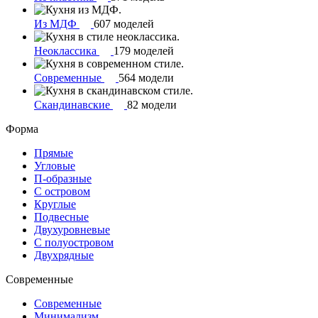
Из МДФ
607 моделей
Неоклассика
179 моделей
Современные
564 модели
Скандинавские
82 модели
Форма
Прямые
Угловые
П-образные
С островом
Круглые
Подвесные
Двухуровневые
С полуостровом
Двухрядные
Современные
Современные
Минимализм