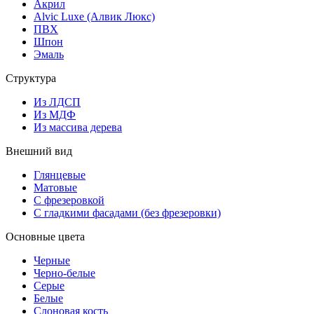
Акрил
Alvic Luxe (Алвик Люкс)
ПВХ
Шпон
Эмаль
Структура
Из ЛДСП
Из МДФ
Из массива дерева
Внешний вид
Глянцевые
Матовые
С фрезеровкой
С гладкими фасадами (без фрезеровки)
Основные цвета
Черные
Черно-белые
Серые
Белые
Слоновая кость