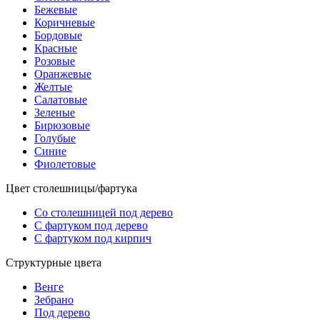
Бежевые
Коричневые
Бордовые
Красные
Розовые
Оранжевые
Желтые
Салатовые
Зеленые
Бирюзовые
Голубые
Синие
Фиолетовые
Цвет столешницы/фартука
Со столешницей под дерево
С фартуком под дерево
С фартуком под кирпич
Структурные цвета
Венге
Зебрано
Под дерево