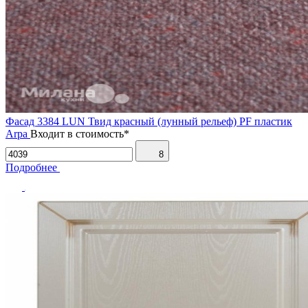
Фасад 3384 LUN Твид красный (лунный рельеф) PF пластик
Arpa
Входит в стоимость*
8
Подробнее