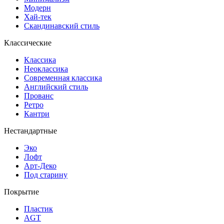
Модерн
Хай-тек
Скандинавский стиль
Классические
Классика
Неоклассика
Современная классика
Английский стиль
Прованс
Ретро
Кантри
Нестандартные
Эко
Лофт
Арт-Деко
Под старину
Покрытие
Пластик
AGT