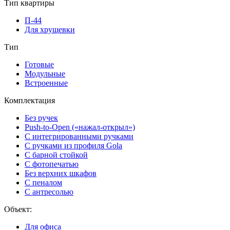
Тип квартиры
П-44
Для хрущевки
Тип
Готовые
Модульные
Встроенные
Комплектация
Без ручек
Push-to-Open («нажал-открыл»)
С интегрированными ручками
С ручками из профиля Gola
С барной стойкой
С фотопечатью
Без верхних шкафов
С пеналом
С антресолью
Объект:
Для офиса