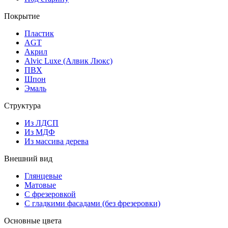
Покрытие
Пластик
AGT
Акрил
Alvic Luxe (Алвик Люкс)
ПВХ
Шпон
Эмаль
Структура
Из ЛДСП
Из МДФ
Из массива дерева
Внешний вид
Глянцевые
Матовые
С фрезеровкой
С гладкими фасадами (без фрезеровки)
Основные цвета