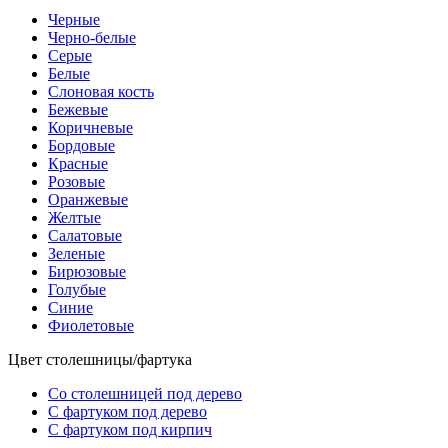
Черные
Черно-белые
Серые
Белые
Слоновая кость
Бежевые
Коричневые
Бордовые
Красные
Розовые
Оранжевые
Желтые
Салатовые
Зеленые
Бирюзовые
Голубые
Синие
Фиолетовые
Цвет столешницы/фартука
Со столешницей под дерево
С фартуком под дерево
С фартуком под кирпич