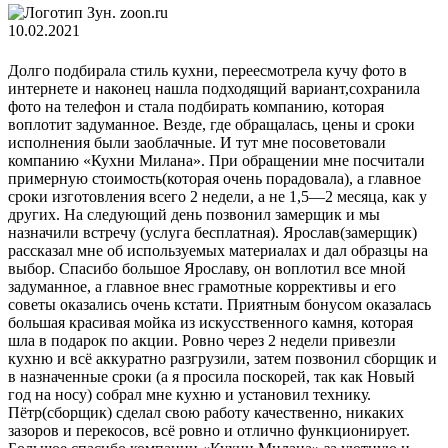
zoon.ru
10.02.2021
Долго подбирала стиль кухни, переесмотрела кучу фото в
интернете и наконец нашла подходящий вариант,сохранила
фото на телефон и стала подбирать компанию, которая
воплотит задуманное. Везде, где обращалась, цены и сроки
исполнения были заоблачные. И тут мне посоветовали
компанию «Кухни Милана». При обращении мне посчитали
примерную стоимость(которая очень порадовала), а главное
сроки изготовления всего 2 недели, а не 1,5—2 месяца, как у
других. На следующий день позвонил замерщик и мы
назначили встречу (услуга бесплатная). Ярослав(замерщик)
рассказал мне об используемых материалах и дал образцы на
выбор. Спасибо большое Ярославу, он воплотил все мной
задуманное, а главное внес грамотные коррективы и его
советы оказались очень кстати. Приятным бонусом оказалась
большая красивая мойка из искусственного камня, которая
шла в подарок по акции. Ровно через 2 недели привезли
кухню и всё аккуратно разгрузили, затем позвонил сборщик и
в назначенные сроки (а я просила поскорей, так как Новый
год на носу) собрал мне кухню и установил технику.
Пётр(сборщик) сделал свою работу качественно, никаких
зазоров и перекосов, всё ровно и отлично функционирует.