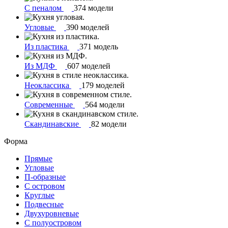
С пеналом
374 модели
Угловые
390 моделей
Из пластика
371 модель
Из МДФ
607 моделей
Неоклассика
179 моделей
Современные
564 модели
Скандинавские
82 модели
Форма
Прямые
Угловые
П-образные
С островом
Круглые
Подвесные
Двухуровневые
С полуостровом