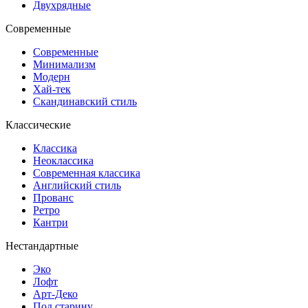
Двухрядные
Современные
Современные
Минимализм
Модерн
Хай-тек
Скандинавский стиль
Классические
Классика
Неоклассика
Современная классика
Английский стиль
Прованс
Ретро
Кантри
Нестандартные
Эко
Лофт
Арт-Деко
Под старину