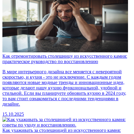
Как отремонтировать столешницу из искусственного камня:
практическое руководство по восстановлению
В мире интерьерного дизайна все меняется с невероятной
скоростью, и кухня - это не исключение. С каждым годом
появляются новые модные тренды и инновационные идеи,
которые делают нашу кухню функциональной, удобной и
стильной. Если вы планируете обновить кухню в 2024 году,
то вам стоит ознакомиться с последними тенденциями в
дизайне.
15.10.2025
Как ухаживать за столешницей из искусственного камня: