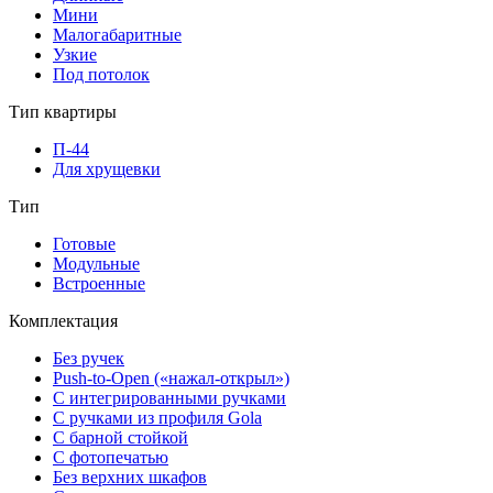
Мини
Малогабаритные
Узкие
Под потолок
Тип квартиры
П-44
Для хрущевки
Тип
Готовые
Модульные
Встроенные
Комплектация
Без ручек
Push-to-Open («нажал-открыл»)
С интегрированными ручками
С ручками из профиля Gola
С барной стойкой
С фотопечатью
Без верхних шкафов