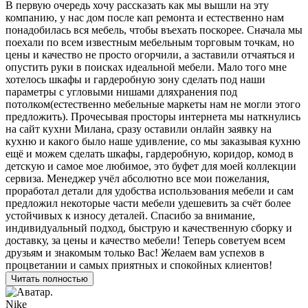
В первую очередь хочу рассказать как мы вышли на эту
компанию, у нас дом после кап ремонта и естественно нам
понадобилась вся мебель, чтобы въехать поскорее. Сначала мы
поехали по всем известным мебельным торговым точкам, но
цены и качество не просто огорчили, а заставили отчаяться и
опустить руки в поисках идеальной мебели. Мало того мне
хотелось шкафы и гардеробную зону сделать под наши
параметры с угловыми нишами дляхранения под
потолком(естественно мебельные маркеты нам не могли этого
предложить). Прочесывая просторы интернета мы наткнулись
на сайт кухни Милана, сразу оставили онлайн заявку на
кухню и какого было наше удивление, со мы заказывая кухню
ещё и можем сделать шкафы, гардеробную, коридор, комод в
детскую и самое мое любимое, это буфет для моей коллекции
сервиза. Менеджер учёл абсолютно все мои пожелания,
проработал детали для удобства использования мебели и сам
предложил некоторые части мебели удешевить за счёт более
устойчивых к износу деталей. Спасибо за внимание,
индивидуальный подход, быструю и качественную сборку и
доставку, за цены и качество мебели! Теперь советуем всем
друзьям и знакомым только Вас! Желаем вам успехов в
процветании и самых приятных и спокойных клиентов!
Читать полностью
Nike