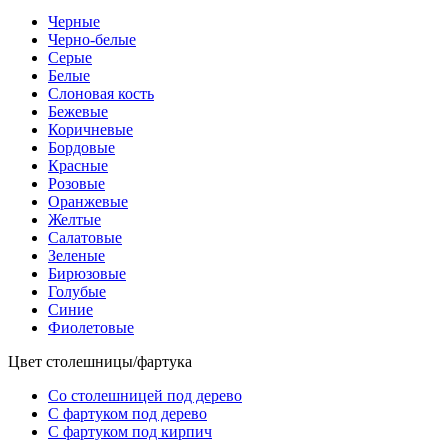
Черные
Черно-белые
Серые
Белые
Слоновая кость
Бежевые
Коричневые
Бордовые
Красные
Розовые
Оранжевые
Желтые
Салатовые
Зеленые
Бирюзовые
Голубые
Синие
Фиолетовые
Цвет столешницы/фартука
Со столешницей под дерево
С фартуком под дерево
С фартуком под кирпич