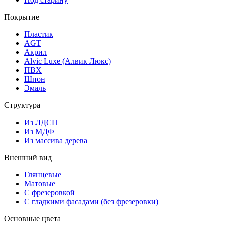
Покрытие
Пластик
AGT
Акрил
Alvic Luxe (Алвик Люкс)
ПВХ
Шпон
Эмаль
Структура
Из ЛДСП
Из МДФ
Из массива дерева
Внешний вид
Глянцевые
Матовые
С фрезеровкой
С гладкими фасадами (без фрезеровки)
Основные цвета