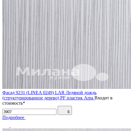
Фасад 9231 (LINEA 0249) LAR Ледяной дождь
(структурированное дерево) PF пластик Arpa
Входит в
стоимость*
6
Подробнее