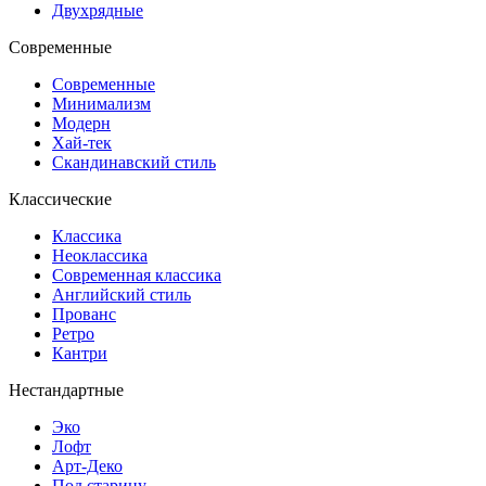
Двухрядные
Современные
Современные
Минимализм
Модерн
Хай-тек
Скандинавский стиль
Классические
Классика
Неоклассика
Современная классика
Английский стиль
Прованс
Ретро
Кантри
Нестандартные
Эко
Лофт
Арт-Деко
Под старину