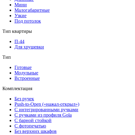
Мини
Малогабаритные
Узкие
Под потолок
Тип квартиры
П-44
Для хрущевки
Тип
Готовые
Модульные
Встроенные
Комплектация
Без ручек
Push-to-Open («нажал-открыл»)
С интегрированными ручками
С ручками из профиля Gola
С барной стойкой
С фотопечатью
Без верхних шкафов