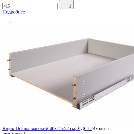
1
Подробнее
Ящик Delinia высокий 40х15х52 см, ЛДСП
Входит в
стоимость*