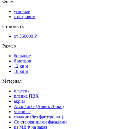
Форма
угловые
с островом
Стоимость
от 350000 Р
Размер
большие
6 метров
12 кв м
18 кв м
Материал
пластик
пленка ПВХ
акрил
Alvic Luxe (Алвик Люкс)
матовые
гладкие (без фрезеровки)
Со стеклянными фасадами
из МДФ на заказ