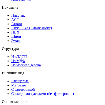
Покрытие
Пластик
AGT
Акрил
Alvic Luxe (Алвик Люкс)
ПВХ
Шпон
Эмаль
Структура
Из ЛДСП
Из МДФ
Из массива дерева
Внешний вид
Глянцевые
Матовые
С фрезеровкой
С гладкими фасадами (без фрезеровки)
Основные цвета