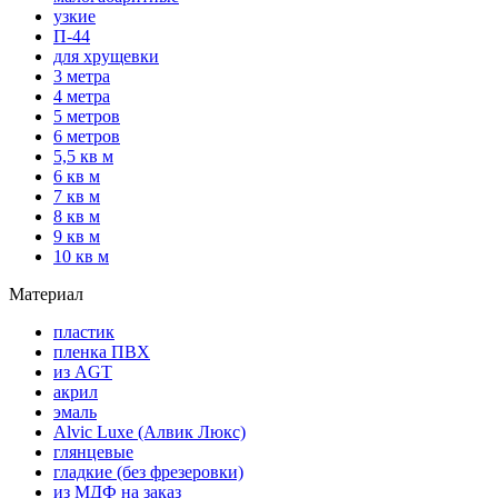
узкие
П-44
для хрущевки
3 метра
4 метра
5 метров
6 метров
5,5 кв м
6 кв м
7 кв м
8 кв м
9 кв м
10 кв м
Материал
пластик
пленка ПВХ
из AGT
акрил
эмаль
Alvic Luxe (Алвик Люкс)
глянцевые
гладкие (без фрезеровки)
из МДФ на заказ