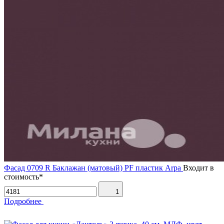
Фасад 0709 R Баклажан (матовый) PF пластик Arpa
Входит в
стоимость*
1
Подробнее