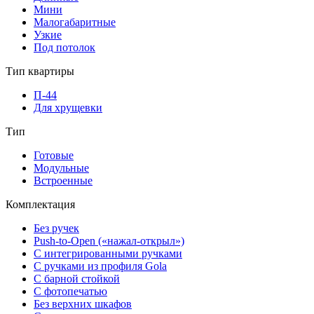
Мини
Малогабаритные
Узкие
Под потолок
Тип квартиры
П-44
Для хрущевки
Тип
Готовые
Модульные
Встроенные
Комплектация
Без ручек
Push-to-Open («нажал-открыл»)
С интегрированными ручками
С ручками из профиля Gola
С барной стойкой
С фотопечатью
Без верхних шкафов