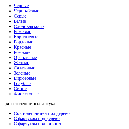
Черные
Черно-белые
Серые
Белые
Слоновая кость
Бежевые
Коричневые
Бордовые
Красные
Розовые
Оранжевые
Желтые
Салатовые
Зеленые
Бирюзовые
Голубые
Синие
Фиолетовые
Цвет столешницы/фартука
Со столешницей под дерево
С фартуком под дерево
С фартуком под кирпич