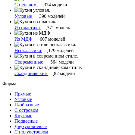
С пеналом
374 модели
Угловые
390 моделей
Из пластика
371 модель
Из МДФ
607 моделей
Неоклассика
179 моделей
Современные
564 модели
Скандинавские
82 модели
Форма
Прямые
Угловые
П-образные
С островом
Круглые
Подвесные
Двухуровневые
С полуостровом