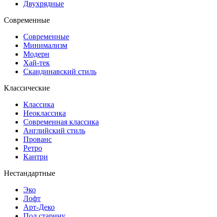
Двухрядные
Современные
Современные
Минимализм
Модерн
Хай-тек
Скандинавский стиль
Классические
Классика
Неоклассика
Современная классика
Английский стиль
Прованс
Ретро
Кантри
Нестандартные
Эко
Лофт
Арт-Деко
Под старину