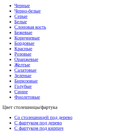
Черные
Черно-белые
Серые
Белые
Слоновая кость
Бежевые
Коричневые
Бордовые
Красные
Розовые
Оранжевые
Желтые
Салатовые
Зеленые
Бирюзовые
Голубые
Синие
Фиолетовые
Цвет столешницы/фартука
Со столешницей под дерево
С фартуком под дерево
С фартуком под кирпич