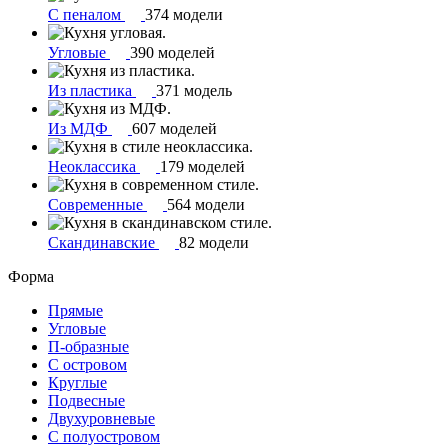
С пеналом
374 модели
Угловые
390 моделей
Из пластика
371 модель
Из МДФ
607 моделей
Неоклассика
179 моделей
Современные
564 модели
Скандинавские
82 модели
Форма
Прямые
Угловые
П-образные
С островом
Круглые
Подвесные
Двухуровневые
С полуостровом