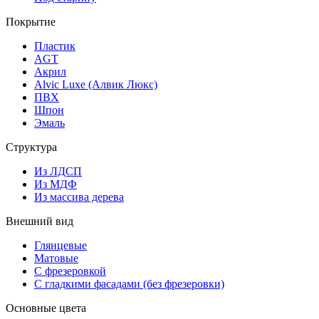
Покрытие
Пластик
AGT
Акрил
Alvic Luxe (Алвик Люкс)
ПВХ
Шпон
Эмаль
Структура
Из ЛДСП
Из МДФ
Из массива дерева
Внешний вид
Глянцевые
Матовые
С фрезеровкой
С гладкими фасадами (без фрезеровки)
Основные цвета