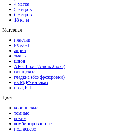
4 метра
5 метров
6 метров
18 кв м
Материал
пластик
из AGT
акрил
эмаль
шпон
Alvic Luxe (Алвик Люкс)
глянцевые
гладкие (без фрезеровки)
из МДФ на заказ
из ЛДСП
Цвет
коричневые
темные
яркие
комбинированные
под дерево