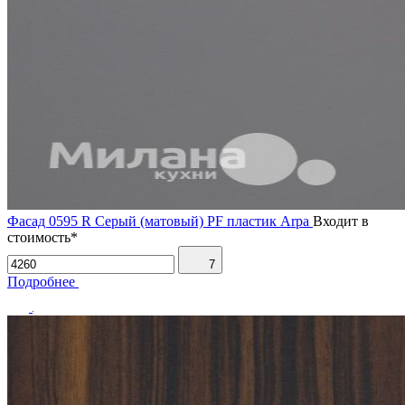
Фасад 0595 R Серый (матовый) PF пластик Arpa
Входит в
стоимость*
7
Подробнее