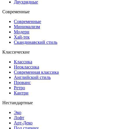
Двухрядные
Современные
Современные
Минимализм
Модерн
Хай-тек
Скандинавский стиль
Классические
Классика
Неоклассика
Современная классика
Английский стиль
Прованс
Ретро
Кантри
Нестандартные
Эко
Лофт
Арт-Деко
Под старину