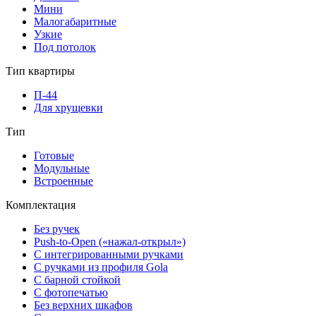
Мини
Малогабаритные
Узкие
Под потолок
Тип квартиры
П-44
Для хрущевки
Тип
Готовые
Модульные
Встроенные
Комплектация
Без ручек
Push-to-Open («нажал-открыл»)
С интегрированными ручками
С ручками из профиля Gola
С барной стойкой
С фотопечатью
Без верхних шкафов