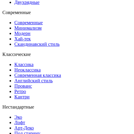
Двухрядные
Современные
Современные
Минимализм
Модерн
Хай-тек
Скандинавский стиль
Классические
Классика
Неоклассика
Современная классика
Английский стиль
Прованс
Ретро
Кантри
Нестандартные
Эко
Лофт
Арт-Деко
Под старину