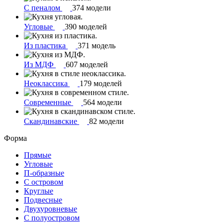
С пеналом
374 модели
Угловые
390 моделей
Из пластика
371 модель
Из МДФ
607 моделей
Неоклассика
179 моделей
Современные
564 модели
Скандинавские
82 модели
Форма
Прямые
Угловые
П-образные
С островом
Круглые
Подвесные
Двухуровневые
С полуостровом