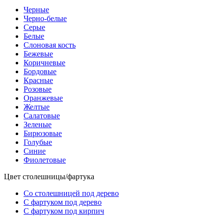
Черные
Черно-белые
Серые
Белые
Слоновая кость
Бежевые
Коричневые
Бордовые
Красные
Розовые
Оранжевые
Желтые
Салатовые
Зеленые
Бирюзовые
Голубые
Синие
Фиолетовые
Цвет столешницы/фартука
Со столешницей под дерево
С фартуком под дерево
С фартуком под кирпич