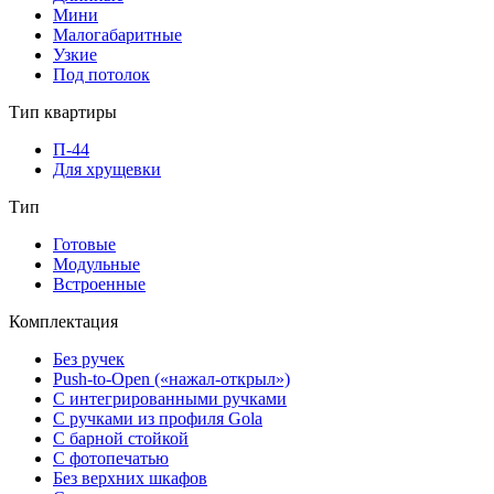
Мини
Малогабаритные
Узкие
Под потолок
Тип квартиры
П-44
Для хрущевки
Тип
Готовые
Модульные
Встроенные
Комплектация
Без ручек
Push-to-Open («нажал-открыл»)
С интегрированными ручками
С ручками из профиля Gola
С барной стойкой
С фотопечатью
Без верхних шкафов