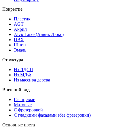
Покрытие
Пластик
AGT
Акрил
Alvic Luxe (Алвик Люкс)
ПВХ
Шпон
Эмаль
Структура
Из ЛДСП
Из МДФ
Из массива дерева
Внешний вид
Глянцевые
Матовые
С фрезеровкой
С гладкими фасадами (без фрезеровки)
Основные цвета