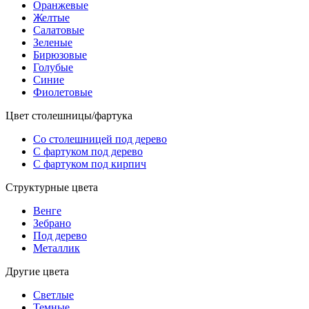
Оранжевые
Желтые
Салатовые
Зеленые
Бирюзовые
Голубые
Синие
Фиолетовые
Цвет столешницы/фартука
Со столешницей под дерево
С фартуком под дерево
С фартуком под кирпич
Структурные цвета
Венге
Зебрано
Под дерево
Металлик
Другие цвета
Светлые
Темные