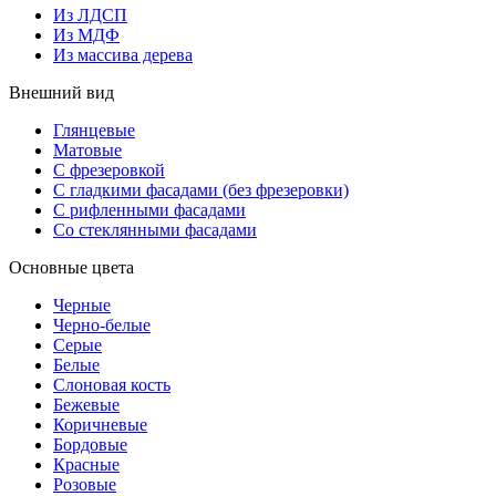
Из ЛДСП
Из МДФ
Из массива дерева
Внешний вид
Глянцевые
Матовые
С фрезеровкой
С гладкими фасадами (без фрезеровки)
С рифленными фасадами
Со стеклянными фасадами
Основные цвета
Черные
Черно-белые
Серые
Белые
Слоновая кость
Бежевые
Коричневые
Бордовые
Красные
Розовые