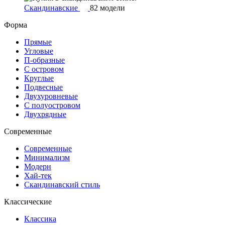
Скандинавские
82 модели
Форма
Прямые
Угловые
П-образные
С островом
Круглые
Подвесные
Двухуровневые
С полуостровом
Двухрядные
Современные
Современные
Минимализм
Модерн
Хай-тек
Скандинавский стиль
Классические
Классика