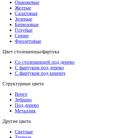
Оранжевые
Желтые
Салатовые
Зеленые
Бирюзовые
Голубые
Синие
Фиолетовые
Цвет столешницы/фартука
Со столешницей под дерево
С фартуком под дерево
С фартуком под кирпич
Структурные цвета
Венге
Зебрано
Под дерево
Металлик
Другие цвета
Светлые
Темные