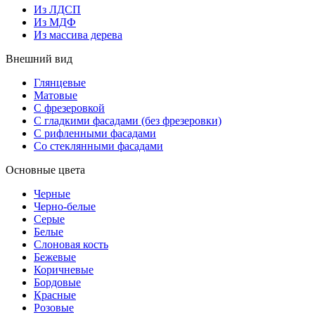
Из ЛДСП
Из МДФ
Из массива дерева
Внешний вид
Глянцевые
Матовые
С фрезеровкой
С гладкими фасадами (без фрезеровки)
С рифленными фасадами
Со стеклянными фасадами
Основные цвета
Черные
Черно-белые
Серые
Белые
Слоновая кость
Бежевые
Коричневые
Бордовые
Красные
Розовые