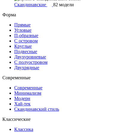
Скандинавские
82 модели
Форма
Прямые
Угловые
П-образные
С островом
Круглые
Подвесные
Двухуровневые
С полуостровом
Двухрядные
Современные
Современные
Минимализм
Модерн
Хай-тек
Скандинавский стиль
Классические
Классика