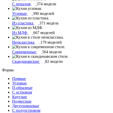
С пеналом
374 модели
Угловые
390 моделей
Из пластика
371 модель
Из МДФ
607 моделей
Неоклассика
179 моделей
Современные
564 модели
Скандинавские
82 модели
Форма
Прямые
Угловые
П-образные
С островом
Круглые
Подвесные
Двухуровневые
С полуостровом