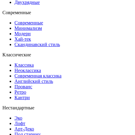
Двухрядные
Современные
Современные
Минимализм
Модерн
Хай-тек
Скандинавский стиль
Классические
Классика
Неоклассика
Современная классика
Английский стиль
Прованс
Ретро
Кантри
Нестандартные
Эко
Лофт
Арт-Деко
Под старину