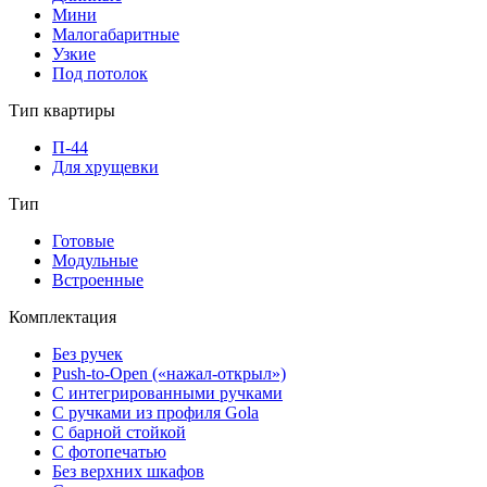
Мини
Малогабаритные
Узкие
Под потолок
Тип квартиры
П-44
Для хрущевки
Тип
Готовые
Модульные
Встроенные
Комплектация
Без ручек
Push-to-Open («нажал-открыл»)
С интегрированными ручками
С ручками из профиля Gola
С барной стойкой
С фотопечатью
Без верхних шкафов