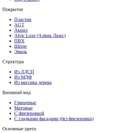
Покрытие
Пластик
AGT
Акрил
Alvic Luxe (Алвик Люкс)
ПВХ
Шпон
Эмаль
Структура
Из ЛДСП
Из МДФ
Из массива дерева
Внешний вид
Глянцевые
Матовые
С фрезеровкой
С гладкими фасадами (без фрезеровки)
Основные цвета