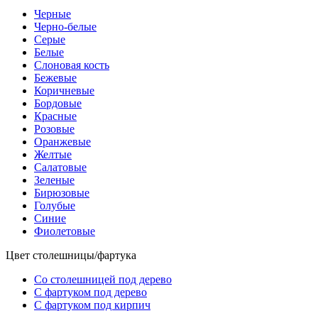
Черные
Черно-белые
Серые
Белые
Слоновая кость
Бежевые
Коричневые
Бордовые
Красные
Розовые
Оранжевые
Желтые
Салатовые
Зеленые
Бирюзовые
Голубые
Синие
Фиолетовые
Цвет столешницы/фартука
Со столешницей под дерево
С фартуком под дерево
С фартуком под кирпич