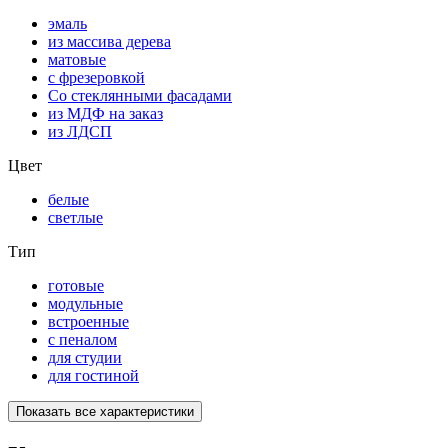
эмаль
из массива дерева
матовые
с фрезеровкой
Со стеклянными фасадами
из МДФ на заказ
из ЛДСП
Цвет
белые
светлые
Тип
готовые
модульные
встроенные
с пеналом
для студии
для гостиной
Показать все характеристики