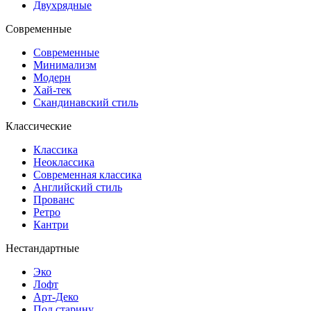
Двухрядные
Современные
Современные
Минимализм
Модерн
Хай-тек
Скандинавский стиль
Классические
Классика
Неоклассика
Современная классика
Английский стиль
Прованс
Ретро
Кантри
Нестандартные
Эко
Лофт
Арт-Деко
Под старину