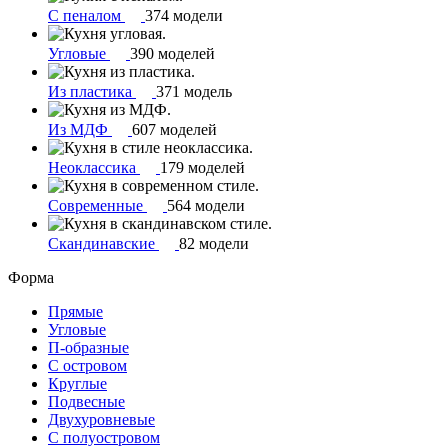
С пеналом
374 модели
Угловые
390 моделей
Из пластика
371 модель
Из МДФ
607 моделей
Неоклассика
179 моделей
Современные
564 модели
Скандинавские
82 модели
Форма
Прямые
Угловые
П-образные
С островом
Круглые
Подвесные
Двухуровневые
С полуостровом