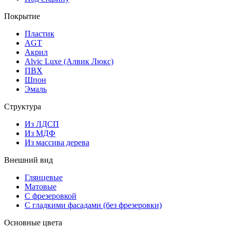
Покрытие
Пластик
AGT
Акрил
Alvic Luxe (Алвик Люкс)
ПВХ
Шпон
Эмаль
Структура
Из ЛДСП
Из МДФ
Из массива дерева
Внешний вид
Глянцевые
Матовые
С фрезеровкой
С гладкими фасадами (без фрезеровки)
Основные цвета