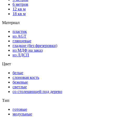
6 метров
12 кв м
18 кв м
Материал
пластик
из AGT
глянцевые
гладкие (без фрезеровки)
из МДФ на заказ
из ЛДСП
Цвет
белые
слоновая кость
бежевые
светлые
со столешницей под дерево
Тип
готовые
модульные