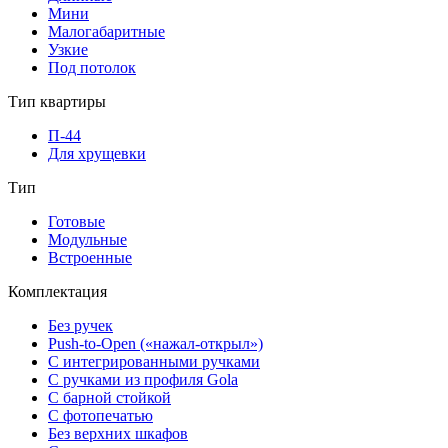
Мини
Малогабаритные
Узкие
Под потолок
Тип квартиры
П-44
Для хрущевки
Тип
Готовые
Модульные
Встроенные
Комплектация
Без ручек
Push-to-Open («нажал-открыл»)
С интегрированными ручками
С ручками из профиля Gola
С барной стойкой
С фотопечатью
Без верхних шкафов