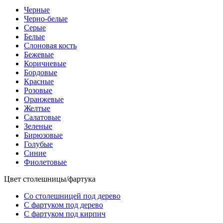
Черные
Черно-белые
Серые
Белые
Слоновая кость
Бежевые
Коричневые
Бордовые
Красные
Розовые
Оранжевые
Желтые
Салатовые
Зеленые
Бирюзовые
Голубые
Синие
Фиолетовые
Цвет столешницы/фартука
Со столешницей под дерево
С фартуком под дерево
С фартуком под кирпич