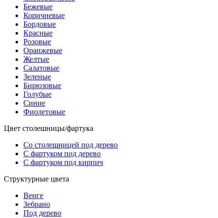
Бежевые
Коричневые
Бордовые
Красные
Розовые
Оранжевые
Желтые
Салатовые
Зеленые
Бирюзовые
Голубые
Синие
Фиолетовые
Цвет столешницы/фартука
Со столешницей под дерево
С фартуком под дерево
С фартуком под кирпич
Структурные цвета
Венге
Зебрано
Под дерево