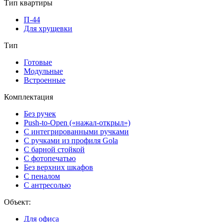
Тип квартиры
П-44
Для хрущевки
Тип
Готовые
Модульные
Встроенные
Комплектация
Без ручек
Push-to-Open («нажал-открыл»)
С интегрированными ручками
С ручками из профиля Gola
С барной стойкой
С фотопечатью
Без верхних шкафов
С пеналом
С антресолью
Объект:
Для офиса