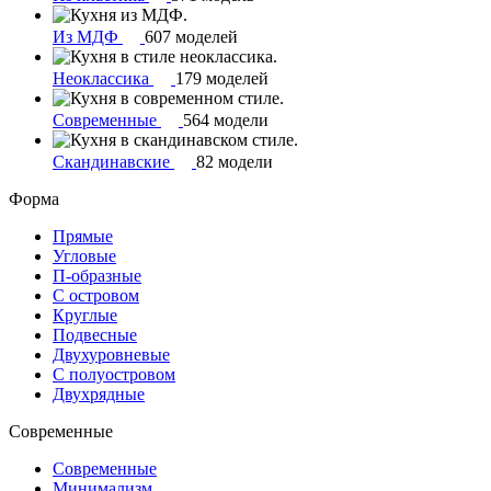
Из МДФ
607 моделей
Неоклассика
179 моделей
Современные
564 модели
Скандинавские
82 модели
Форма
Прямые
Угловые
П-образные
С островом
Круглые
Подвесные
Двухуровневые
С полуостровом
Двухрядные
Современные
Современные
Минимализм