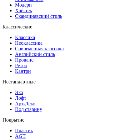
Модерн
Хай-тек
Скандинавский стиль
Классические
Классика
Неоклассика
Современная классика
Английский стиль
Прованс
Ретро
Кантри
Нестандартные
Эко
Лофт
Арт-Деко
Под старину
Покрытие
Пластик
AGT