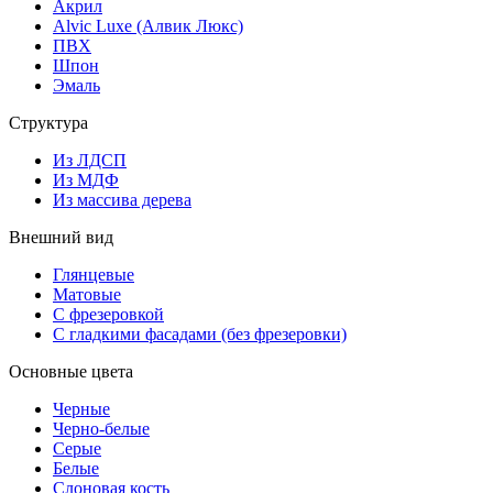
Акрил
Alvic Luxe (Алвик Люкс)
ПВХ
Шпон
Эмаль
Структура
Из ЛДСП
Из МДФ
Из массива дерева
Внешний вид
Глянцевые
Матовые
С фрезеровкой
С гладкими фасадами (без фрезеровки)
Основные цвета
Черные
Черно-белые
Серые
Белые
Слоновая кость