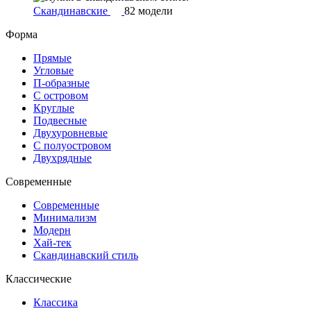
Скандинавские
82 модели
Форма
Прямые
Угловые
П-образные
С островом
Круглые
Подвесные
Двухуровневые
С полуостровом
Двухрядные
Современные
Современные
Минимализм
Модерн
Хай-тек
Скандинавский стиль
Классические
Классика