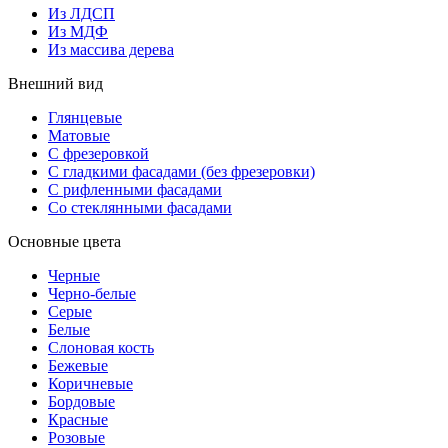
Из ЛДСП
Из МДФ
Из массива дерева
Внешний вид
Глянцевые
Матовые
С фрезеровкой
С гладкими фасадами (без фрезеровки)
С рифленными фасадами
Со стеклянными фасадами
Основные цвета
Черные
Черно-белые
Серые
Белые
Слоновая кость
Бежевые
Коричневые
Бордовые
Красные
Розовые