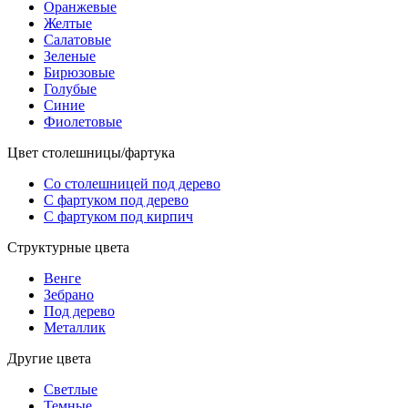
Оранжевые
Желтые
Салатовые
Зеленые
Бирюзовые
Голубые
Синие
Фиолетовые
Цвет столешницы/фартука
Со столешницей под дерево
С фартуком под дерево
С фартуком под кирпич
Структурные цвета
Венге
Зебрано
Под дерево
Металлик
Другие цвета
Светлые
Темные