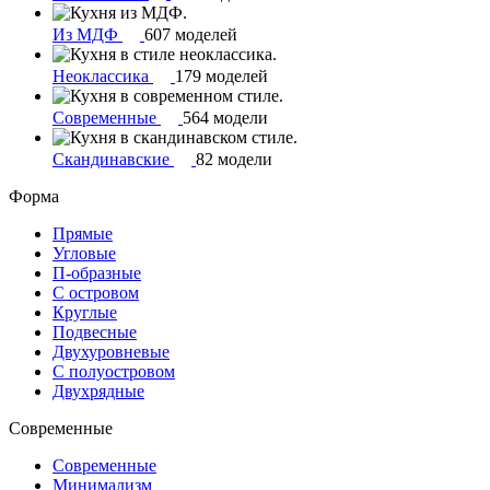
Из МДФ
607 моделей
Неоклассика
179 моделей
Современные
564 модели
Скандинавские
82 модели
Форма
Прямые
Угловые
П-образные
С островом
Круглые
Подвесные
Двухуровневые
С полуостровом
Двухрядные
Современные
Современные
Минимализм