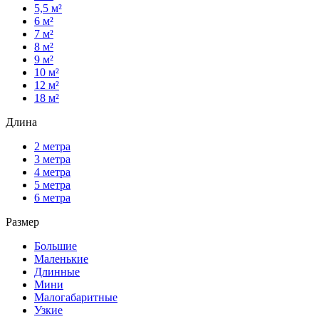
5,5 м²
6 м²
7 м²
8 м²
9 м²
10 м²
12 м²
18 м²
Длина
2 метра
3 метра
4 метра
5 метра
6 метра
Размер
Большие
Маленькие
Длинные
Мини
Малогабаритные
Узкие