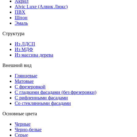
Акрил
Alvic Luxe (Алвик Люкс)
ПВХ
Шпон
Эмаль
Структура
Из ЛДСП
Из МДФ
Из массива дерева
Внешний вид
Глянцевые
Матовые
С фрезеровкой
С гладкими фасадами (без фрезеровки)
С рифленными фасадами
Со стеклянными фасадами
Основные цвета
Черные
Черно-белые
Серые