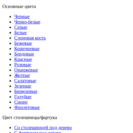
Основные цвета
Черные
Черно-белые
Серые
Белые
Слоновая кость
Бежевые
Коричневые
Бордовые
Красные
Розовые
Оранжевые
Желтые
Салатовые
Зеленые
Бирюзовые
Голубые
Синие
Фиолетовые
Цвет столешницы/фартука
Со столешницей под дерево
С фартуком под дерево