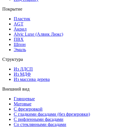
Покрытие
Пластик
AGT
Акрил
Alvic Luxe (Алвик Люкс)
ПВХ
Шпон
Эмаль
Структура
Из ЛДСП
Из МДФ
Из массива дерева
Внешний вид
Глянцевые
Матовые
С фрезеровкой
С гладкими фасадами (без фрезеровки)
С рифленными фасадами
Со стеклянными фасадами