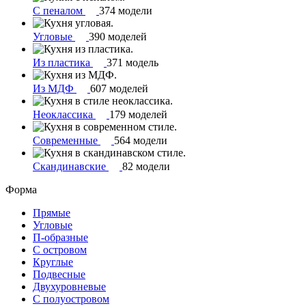
С пеналом
374 модели
Угловые
390 моделей
Из пластика
371 модель
Из МДФ
607 моделей
Неоклассика
179 моделей
Современные
564 модели
Скандинавские
82 модели
Форма
Прямые
Угловые
П-образные
С островом
Круглые
Подвесные
Двухуровневые
С полуостровом