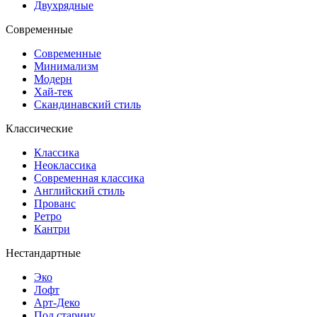
Двухрядные
Современные
Современные
Минимализм
Модерн
Хай-тек
Скандинавский стиль
Классические
Классика
Неоклассика
Современная классика
Английский стиль
Прованс
Ретро
Кантри
Нестандартные
Эко
Лофт
Арт-Деко
Под старину