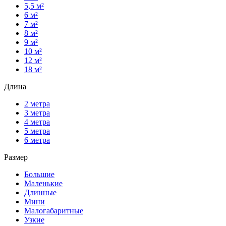
5,5 м²
6 м²
7 м²
8 м²
9 м²
10 м²
12 м²
18 м²
Длина
2 метра
3 метра
4 метра
5 метра
6 метра
Размер
Большие
Маленькие
Длинные
Мини
Малогабаритные
Узкие