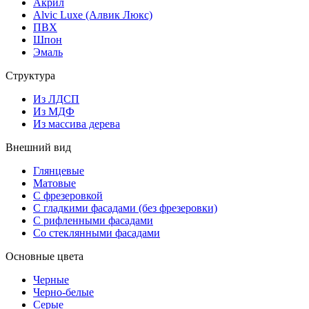
Акрил
Alvic Luxe (Алвик Люкс)
ПВХ
Шпон
Эмаль
Структура
Из ЛДСП
Из МДФ
Из массива дерева
Внешний вид
Глянцевые
Матовые
С фрезеровкой
С гладкими фасадами (без фрезеровки)
С рифленными фасадами
Со стеклянными фасадами
Основные цвета
Черные
Черно-белые
Серые