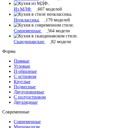
Из МДФ
607 моделей
Неоклассика
179 моделей
Современные
564 модели
Скандинавские
82 модели
Форма
Прямые
Угловые
П-образные
С островом
Круглые
Подвесные
Двухуровневые
С полуостровом
Двухрядные
Современные
Современные
Минимализм