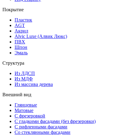
Покрытие
Пластик
AGT
Акрил
Alvic Luxe (Алвик Люкс)
ПВХ
Шпон
Эмаль
Структура
Из ЛДСП
Из МДФ
Из массива дерева
Внешний вид
Глянцевые
Матовые
С фрезеровкой
С гладкими фасадами (без фрезеровки)
С рифленными фасадами
Со стеклянными фасадами