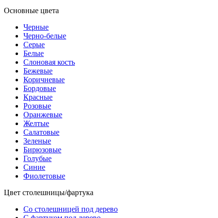
Основные цвета
Черные
Черно-белые
Серые
Белые
Слоновая кость
Бежевые
Коричневые
Бордовые
Красные
Розовые
Оранжевые
Желтые
Салатовые
Зеленые
Бирюзовые
Голубые
Синие
Фиолетовые
Цвет столешницы/фартука
Со столешницей под дерево
С фартуком под дерево