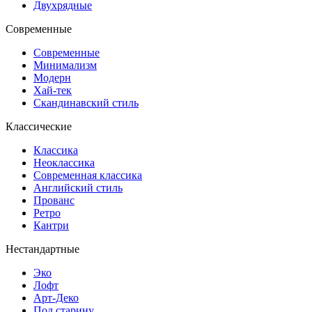
Двухрядные
Современные
Современные
Минимализм
Модерн
Хай-тек
Скандинавский стиль
Классические
Классика
Неоклассика
Современная классика
Английский стиль
Прованс
Ретро
Кантри
Нестандартные
Эко
Лофт
Арт-Деко
Под старину