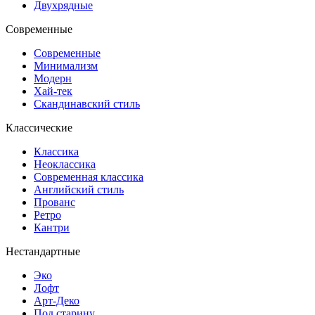
Двухрядные
Современные
Современные
Минимализм
Модерн
Хай-тек
Скандинавский стиль
Классические
Классика
Неоклассика
Современная классика
Английский стиль
Прованс
Ретро
Кантри
Нестандартные
Эко
Лофт
Арт-Деко
Под старину