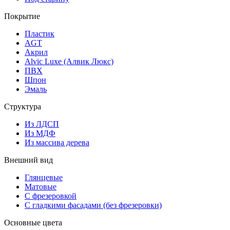
Покрытие
Пластик
AGT
Акрил
Alvic Luxe (Алвик Люкс)
ПВХ
Шпон
Эмаль
Структура
Из ЛДСП
Из МДФ
Из массива дерева
Внешний вид
Глянцевые
Матовые
С фрезеровкой
С гладкими фасадами (без фрезеровки)
Основные цвета