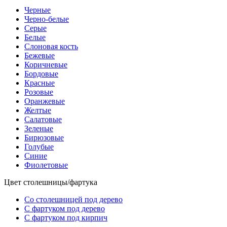
Черные
Черно-белые
Серые
Белые
Слоновая кость
Бежевые
Коричневые
Бордовые
Красные
Розовые
Оранжевые
Желтые
Салатовые
Зеленые
Бирюзовые
Голубые
Синие
Фиолетовые
Цвет столешницы/фартука
Со столешницей под дерево
С фартуком под дерево
С фартуком под кирпич