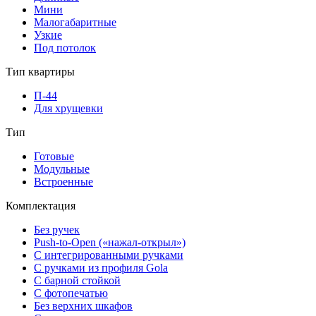
Мини
Малогабаритные
Узкие
Под потолок
Тип квартиры
П-44
Для хрущевки
Тип
Готовые
Модульные
Встроенные
Комплектация
Без ручек
Push-to-Open («нажал-открыл»)
С интегрированными ручками
С ручками из профиля Gola
С барной стойкой
С фотопечатью
Без верхних шкафов