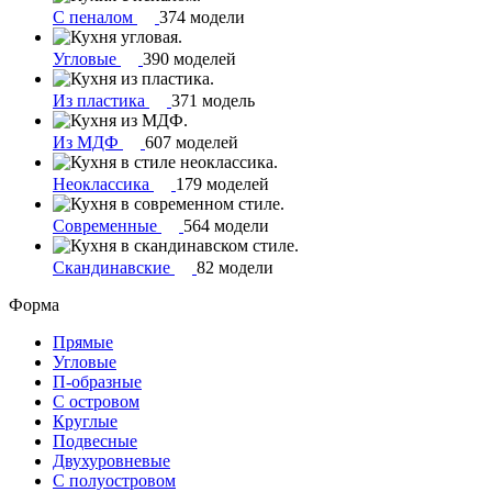
С пеналом
374 модели
Угловые
390 моделей
Из пластика
371 модель
Из МДФ
607 моделей
Неоклассика
179 моделей
Современные
564 модели
Скандинавские
82 модели
Форма
Прямые
Угловые
П-образные
С островом
Круглые
Подвесные
Двухуровневые
С полуостровом