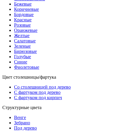
Бежевые
Коричневые
Бордовые
Красные
Розовые
Оранжевые
Желтые
Салатовые
Зеленые
Бирюзовые
Голубые
Синие
Фиолетовые
Цвет столешницы/фартука
Со столешницей под дерево
С фартуком под дерево
С фартуком под кирпич
Структурные цвета
Венге
Зебрано
Под дерево