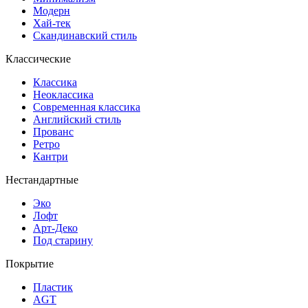
Модерн
Хай-тек
Скандинавский стиль
Классические
Классика
Неоклассика
Современная классика
Английский стиль
Прованс
Ретро
Кантри
Нестандартные
Эко
Лофт
Арт-Деко
Под старину
Покрытие
Пластик
AGT