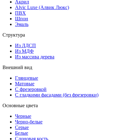
Акрил
Alvic Luxe (Алвик Люкс)
ПВХ
Шпон
Эмаль
Структура
Из ЛДСП
Из МДФ
Из массива дерева
Внешний вид
Глянцевые
Матовые
С фрезеровкой
С гладкими фасадами (без фрезеровки)
Основные цвета
Черные
Черно-белые
Серые
Белые
Слоновая кость