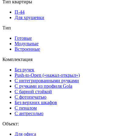
Тип квартиры
П-44
Для хрущевки
Тип
Готовые
Модульные
Встроенные
Комплектация
Без ручек
Push-to-Open («нажал-открыл»)
С интегрированными ручками
С ручками из профиля Gola
С барной стойкой
С фотопечатью
Без верхних шкафов
С пеналом
С антресолью
Объект:
Для офиса