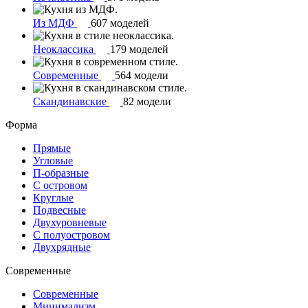
Из МДФ
607 моделей
Неоклассика
179 моделей
Современные
564 модели
Скандинавские
82 модели
Форма
Прямые
Угловые
П-образные
С островом
Круглые
Подвесные
Двухуровневые
С полуостровом
Двухрядные
Современные
Современные
Минимализм