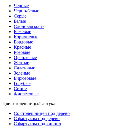
Черные
Черно-белые
Серые
Белые
Слоновая кость
Бежевые
Коричневые
Бордовые
Красные
Розовые
Оранжевые
Желтые
Салатовые
Зеленые
Бирюзовые
Голубые
Синие
Фиолетовые
Цвет столешницы/фартука
Со столешницей под дерево
С фартуком под дерево
С фартуком под кирпич