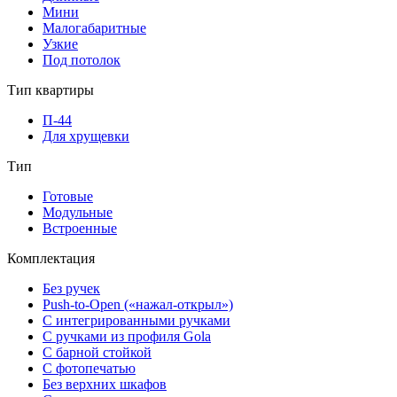
Мини
Малогабаритные
Узкие
Под потолок
Тип квартиры
П-44
Для хрущевки
Тип
Готовые
Модульные
Встроенные
Комплектация
Без ручек
Push-to-Open («нажал-открыл»)
С интегрированными ручками
С ручками из профиля Gola
С барной стойкой
С фотопечатью
Без верхних шкафов