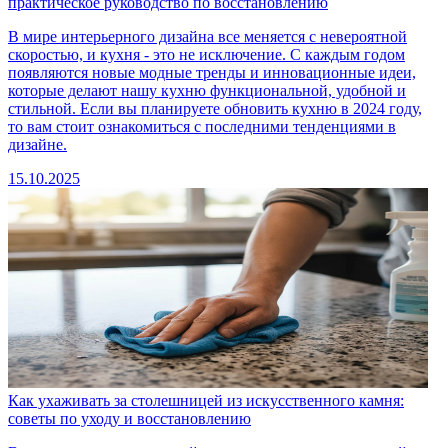
практическое руководство по восстановлению
В мире интерьерного дизайна все меняется с невероятной
скоростью, и кухня - это не исключение. С каждым годом
появляются новые модные тренды и инновационные идеи,
которые делают нашу кухню функциональной, удобной и
стильной. Если вы планируете обновить кухню в 2024 году,
то вам стоит ознакомиться с последними тенденциями в
дизайне.
15.10.2025
Как ухаживать за столешницей из искусственного камня:
советы по уходу и восстановлению