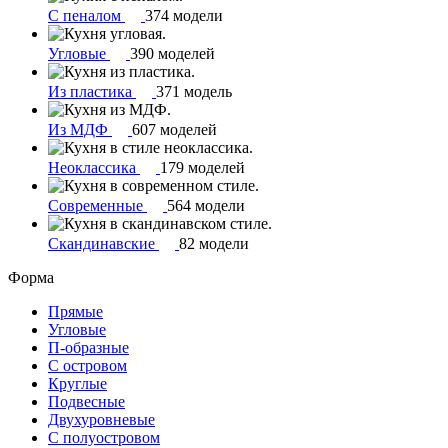
С пеналом
374 модели
Угловые
390 моделей
Из пластика
371 модель
Из МДФ
607 моделей
Неоклассика
179 моделей
Современные
564 модели
Скандинавские
82 модели
Форма
Прямые
Угловые
П-образные
С островом
Круглые
Подвесные
Двухуровневые
С полуостровом