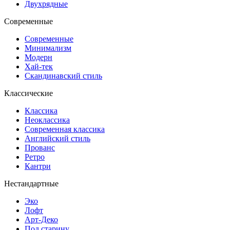
Двухрядные
Современные
Современные
Минимализм
Модерн
Хай-тек
Скандинавский стиль
Классические
Классика
Неоклассика
Современная классика
Английский стиль
Прованс
Ретро
Кантри
Нестандартные
Эко
Лофт
Арт-Деко
Под старину