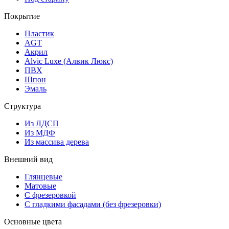
Покрытие
Пластик
AGT
Акрил
Alvic Luxe (Алвик Люкс)
ПВХ
Шпон
Эмаль
Структура
Из ЛДСП
Из МДФ
Из массива дерева
Внешний вид
Глянцевые
Матовые
С фрезеровкой
С гладкими фасадами (без фрезеровки)
Основные цвета