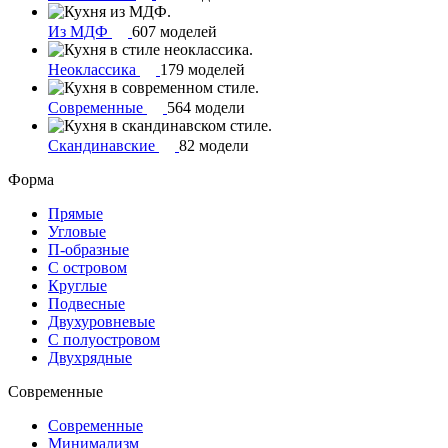
Из МДФ
607 моделей
Неоклассика
179 моделей
Современные
564 модели
Скандинавские
82 модели
Форма
Прямые
Угловые
П-образные
С островом
Круглые
Подвесные
Двухуровневые
С полуостровом
Двухрядные
Современные
Современные
Минимализм