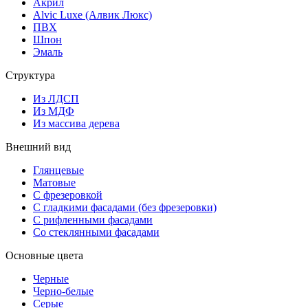
Акрил
Alvic Luxe (Алвик Люкс)
ПВХ
Шпон
Эмаль
Структура
Из ЛДСП
Из МДФ
Из массива дерева
Внешний вид
Глянцевые
Матовые
С фрезеровкой
С гладкими фасадами (без фрезеровки)
С рифленными фасадами
Со стеклянными фасадами
Основные цвета
Черные
Черно-белые
Серые