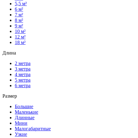
5,5 м²
6 м²
7 м²
8 м²
9 м²
10 м²
12 м²
18 м²
Длина
2 метра
3 метра
4 метра
5 метра
6 метра
Размер
Большие
Маленькие
Длинные
Мини
Малогабаритные
Узкие