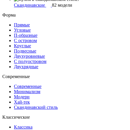
Скандинавские
82 модели
Форма
Прямые
Угловые
П-образные
С островом
Круглые
Подвесные
Двухуровневые
С полуостровом
Двухрядные
Современные
Современные
Минимализм
Модерн
Хай-тек
Скандинавский стиль
Классические
Классика