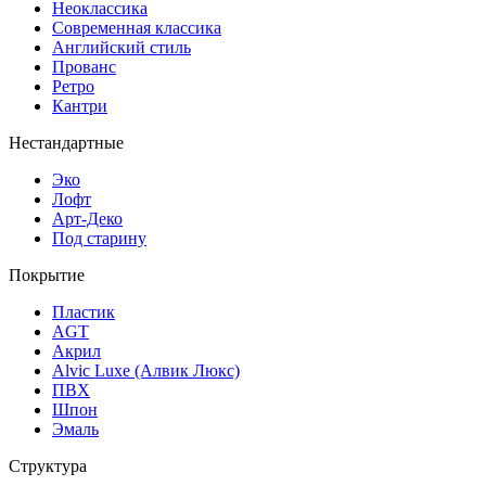
Неоклассика
Современная классика
Английский стиль
Прованс
Ретро
Кантри
Нестандартные
Эко
Лофт
Арт-Деко
Под старину
Покрытие
Пластик
AGT
Акрил
Alvic Luxe (Алвик Люкс)
ПВХ
Шпон
Эмаль
Структура