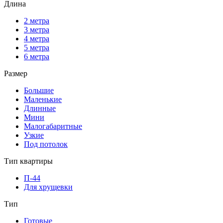
Длина
2 метра
3 метра
4 метра
5 метра
6 метра
Размер
Большие
Маленькие
Длинные
Мини
Малогабаритные
Узкие
Под потолок
Тип квартиры
П-44
Для хрущевки
Тип
Готовые