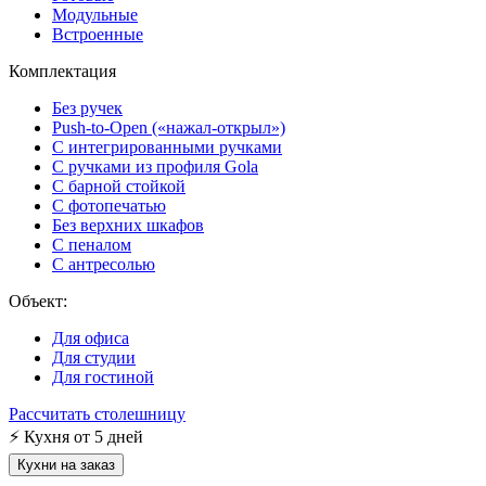
Модульные
Встроенные
Комплектация
Без ручек
Push-to-Open («нажал-открыл»)
С интегрированными ручками
С ручками из профиля Gola
С барной стойкой
С фотопечатью
Без верхних шкафов
С пеналом
С антресолью
Объект:
Для офиса
Для студии
Для гостиной
Рассчитать столешницу
⚡
Кухня от 5 дней
Кухни на заказ