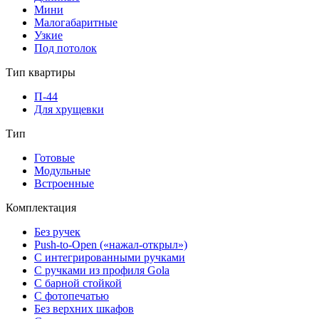
Мини
Малогабаритные
Узкие
Под потолок
Тип квартиры
П-44
Для хрущевки
Тип
Готовые
Модульные
Встроенные
Комплектация
Без ручек
Push-to-Open («нажал-открыл»)
С интегрированными ручками
С ручками из профиля Gola
С барной стойкой
С фотопечатью
Без верхних шкафов