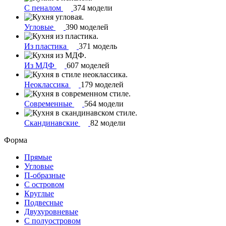
С пеналом
374 модели
Угловые
390 моделей
Из пластика
371 модель
Из МДФ
607 моделей
Неоклассика
179 моделей
Современные
564 модели
Скандинавские
82 модели
Форма
Прямые
Угловые
П-образные
С островом
Круглые
Подвесные
Двухуровневые
С полуостровом