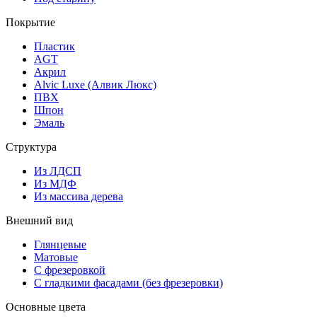
Покрытие
Пластик
AGT
Акрил
Alvic Luxe (Алвик Люкс)
ПВХ
Шпон
Эмаль
Структура
Из ЛДСП
Из МДФ
Из массива дерева
Внешний вид
Глянцевые
Матовые
С фрезеровкой
С гладкими фасадами (без фрезеровки)
Основные цвета