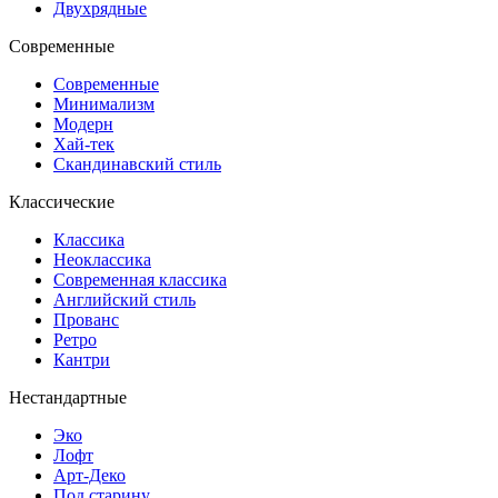
Двухрядные
Современные
Современные
Минимализм
Модерн
Хай-тек
Скандинавский стиль
Классические
Классика
Неоклассика
Современная классика
Английский стиль
Прованс
Ретро
Кантри
Нестандартные
Эко
Лофт
Арт-Деко
Под старину