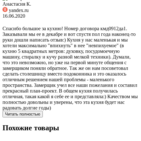
Анастасия К.
yandex.ru
16.06.2020
Спасибо большое за кухню! Номер договора кмд0912да1.
Заказывали мы ее в декабре и вот спустя пол года наконец-то
руки дошли написать отзыв:) Кухня у нас маленькая и мы
хотели максимально "впихнуть" в нее "невпихуемое" (в
кухню 5 квадратных метров: духовку, посудомоечную
машину, стиралку и кучу разной мелкой техники). Думали,
что это невозможно, но уже на первой минуте общения с
замерщиком поняли обратное. Так же он нам посоветовал
сделать столешницу вместо подоконника и это оказалось
отличным решением нашей проблемы - маленького
пространства. Замерщик учел все наши пожелания и составил
прекрасный план-проект. В общем кухня получилась
отличная, такая какой я себе ее и представляла:) Качеством мы
полностью довольны и уверены, что эта кухня будет нас
радовать долгие годы)
Читать полностью
Похожие товары