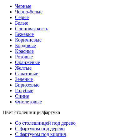
Черные
Черно-белые
Серые
Белые
Слоновая кость
Бежевые
Коричневые
Бордовые
Красные
Розовые
Оранжевые
Желтые
Салатовые
Зеленые
Бирюзовые
Голубые
Синие
Фиолетовые
Цвет столешницы/фартука
Со столешницей под дерево
С фартуком под дерево
С фартуком под кирпич