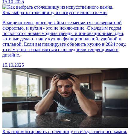
15.10.2025
Как выбрать столешницу из искусственного камня
В мире интерьерного дизайна все меняется с невероятной
скоростью, и кухня - это не исключение. С каждым годом
появляются новые модные тренды и инновационные идеи,
которые делают нашу кухню функциональной, удобной и
стильной. Если вы планируете обновить кухню в 2024 году,
то вам стоит ознакомиться с последними тенденциями в
дизайне.
15.10.2025
Как отремонтировать столешницу из искусственного камня: