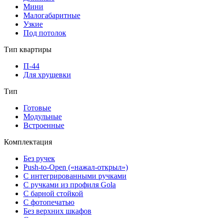
Мини
Малогабаритные
Узкие
Под потолок
Тип квартиры
П-44
Для хрущевки
Тип
Готовые
Модульные
Встроенные
Комплектация
Без ручек
Push-to-Open («нажал-открыл»)
С интегрированными ручками
С ручками из профиля Gola
С барной стойкой
С фотопечатью
Без верхних шкафов