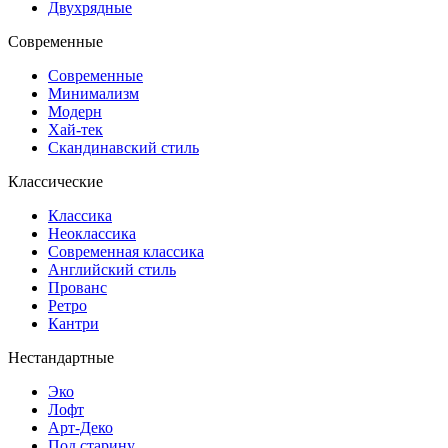
Двухрядные
Современные
Современные
Минимализм
Модерн
Хай-тек
Скандинавский стиль
Классические
Классика
Неоклассика
Современная классика
Английский стиль
Прованс
Ретро
Кантри
Нестандартные
Эко
Лофт
Арт-Деко
Под старину