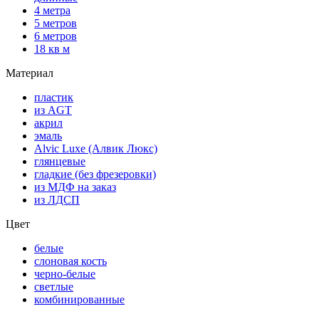
4 метра
5 метров
6 метров
18 кв м
Материал
пластик
из AGT
акрил
эмаль
Alvic Luxe (Алвик Люкс)
глянцевые
гладкие (без фрезеровки)
из МДФ на заказ
из ЛДСП
Цвет
белые
слоновая кость
черно-белые
светлые
комбинированные