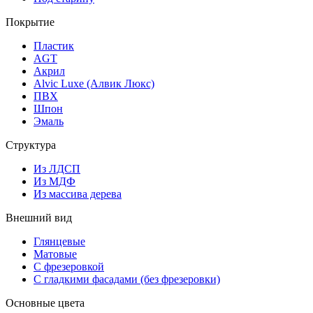
Покрытие
Пластик
AGT
Акрил
Alvic Luxe (Алвик Люкс)
ПВХ
Шпон
Эмаль
Структура
Из ЛДСП
Из МДФ
Из массива дерева
Внешний вид
Глянцевые
Матовые
С фрезеровкой
С гладкими фасадами (без фрезеровки)
Основные цвета