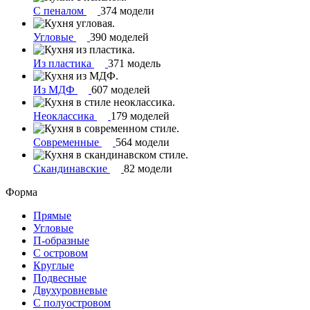
С пеналом
374 модели
Угловые
390 моделей
Из пластика
371 модель
Из МДФ
607 моделей
Неоклассика
179 моделей
Современные
564 модели
Скандинавские
82 модели
Форма
Прямые
Угловые
П-образные
С островом
Круглые
Подвесные
Двухуровневые
С полуостровом