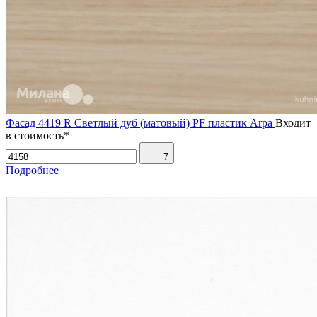
Фасад 4419 R Светлый дуб (матовый) PF пластик Arpa
Входит
в стоимость*
7
Подробнее