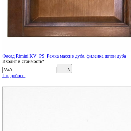
Фасад Rimini KV+PS. Рамка массив дуба, филенка шпон дуба
Входит в стоимость*
3
Подробнее