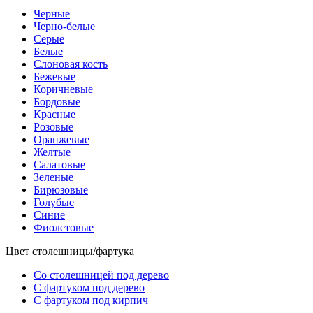
Черные
Черно-белые
Серые
Белые
Слоновая кость
Бежевые
Коричневые
Бордовые
Красные
Розовые
Оранжевые
Желтые
Салатовые
Зеленые
Бирюзовые
Голубые
Синие
Фиолетовые
Цвет столешницы/фартука
Со столешницей под дерево
С фартуком под дерево
С фартуком под кирпич