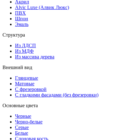
Акрил
Alvic Luxe (Алвик Люкс)
ПВХ
Шпон
Эмаль
Структура
Из ЛДСП
Из МДФ
Из массива дерева
Внешний вид
Глянцевые
Матовые
С фрезеровкой
С гладкими фасадами (без фрезеровки)
Основные цвета
Черные
Черно-белые
Серые
Белые
Слоновая кость