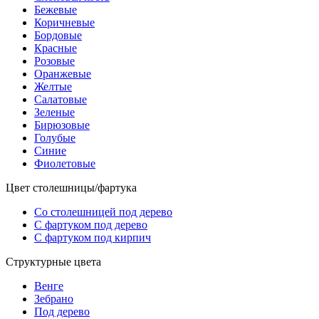
Бежевые
Коричневые
Бордовые
Красные
Розовые
Оранжевые
Желтые
Салатовые
Зеленые
Бирюзовые
Голубые
Синие
Фиолетовые
Цвет столешницы/фартука
Со столешницей под дерево
С фартуком под дерево
С фартуком под кирпич
Структурные цвета
Венге
Зебрано
Под дерево