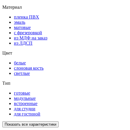
Материал
пленка ПВХ
эмаль
матовые
с фрезеровкой
из МДФ на заказ
из ЛДСП
Цвет
белые
слоновая кость
светлые
Тип
готовые
модульные
встроенные
для студии
для гостиной
Показать все характеристики