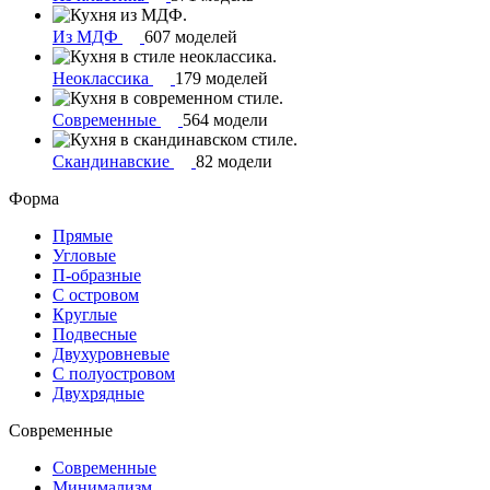
Из МДФ
607 моделей
Неоклассика
179 моделей
Современные
564 модели
Скандинавские
82 модели
Форма
Прямые
Угловые
П-образные
С островом
Круглые
Подвесные
Двухуровневые
С полуостровом
Двухрядные
Современные
Современные
Минимализм