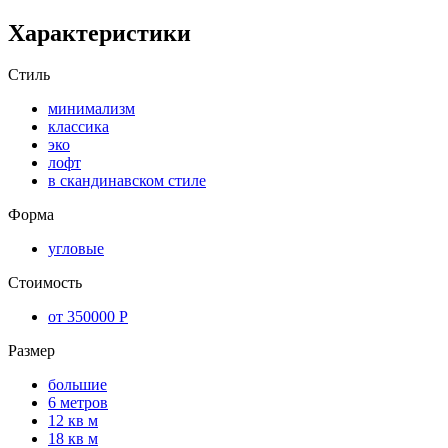
Характеристики
Стиль
минимализм
классика
эко
лофт
в скандинавском стиле
Форма
угловые
Стоимость
от 350000 Р
Размер
большие
6 метров
12 кв м
18 кв м