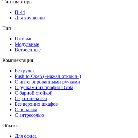
Тип квартиры
П-44
Для хрущевки
Тип
Готовые
Модульные
Встроенные
Комплектация
Без ручек
Push-to-Open («нажал-открыл»)
С интегрированными ручками
С ручками из профиля Gola
С барной стойкой
С фотопечатью
Без верхних шкафов
С пеналом
С антресолью
Объект:
Для офиса