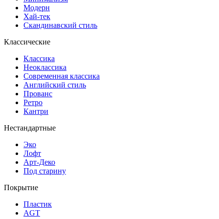
Модерн
Хай-тек
Скандинавский стиль
Классические
Классика
Неоклассика
Современная классика
Английский стиль
Прованс
Ретро
Кантри
Нестандартные
Эко
Лофт
Арт-Деко
Под старину
Покрытие
Пластик
AGT