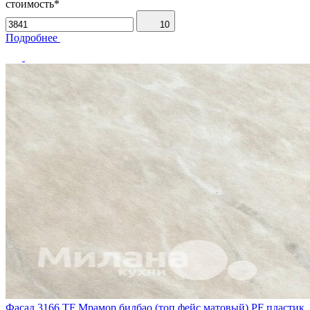
стоимость*
10
Подробнее
Фасад 3166 TF Мрамор билбао (топ фейс матовый) PF пластик